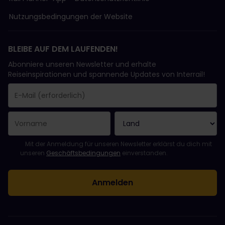
Nutzungsbedingungen der Website
BLEIBE AUF DEM LAUFENDEN!
Abonniere unseren Newsletter und erhalte
Reiseinspirationen und spannende Updates von Interrail!
Sie haben sich erfolgreich angemeldet.
Das Feld „E-Mail-Adresse“ ist ein Pflichtfeld!
Diese E-Mail-Adresse ist ungültig!
Beim Abonnieren des Newsletters ist ein Fehler aufgetreten. Bit
Du hast diesen Newsletter bereits abonniert!
Bitte stimme den Allgemeinen Geschäftsbedingungen zu, um de
Mit der Anmeldung für unseren Newsletter erklärst du dich mit
unseren
Geschäftsbedingungen
einverstanden.