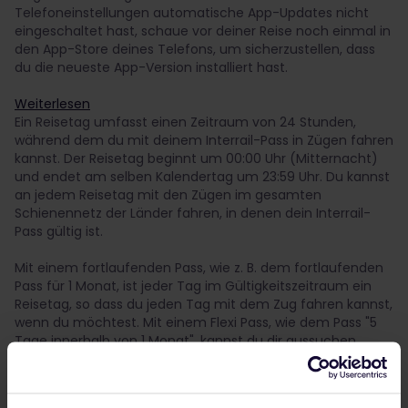
Telefoneinstellungen automatische App-Updates nicht
eingeschaltet hast, schaue vor deiner Reise noch einmal in
den App-Store deines Telefons, um sicherzustellen, dass
du die neueste App-Version installiert hast.
Weiterlesen
Ein Reisetag umfasst einen Zeitraum von 24 Stunden,
während dem du mit deinem Interrail-Pass in Zügen fahren
kannst. Der Reisetag beginnt um 00:00 Uhr (Mitternacht)
und endet am selben Kalendertag um 23:59 Uhr. Du kannst
an jedem Reisetag mit den Zügen im gesamten
Schienennetz der Länder fahren, in denen dein Interrail-
Pass gültig ist.
Mit einem fortlaufenden Pass, wie z. B. dem fortlaufenden
Pass für 1 Monat, ist jeder Tag im Gültigkeitszeitraum ein
Reisetag, so dass du jeden Tag mit dem Zug fahren kannst,
wenn du möchtest. Mit einem Flexi Pass, wie dem Pass "5
Tage innerhalb von 1 Monat", kannst du dir aussuchen,
welche Tage du als Reisetage nutzen möchtest.
Weiterlesen