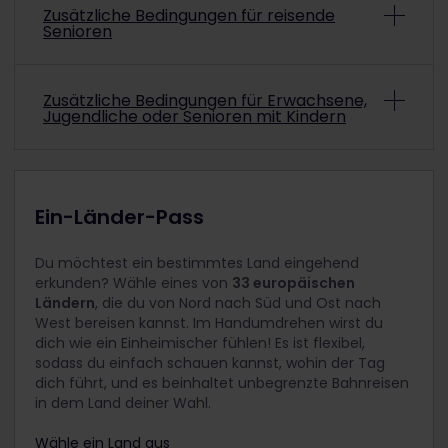
Zusätzliche Bedingungen für reisende
kann, findest du in der
musst du am ausgewählten Startdatum deiner
Senioren
Zahlungsbestätigung.
Weiterlesen
Reise mindestens 12 Jahre und nicht älter als
27 Jahre alt sein.
Um mit einem ermäßigten Seniorenpass zu
Hinweis: Ein Kinderpass kann in Kombination mit
Zusätzliche Bedingungen für Erwachsene,
reisen, musst du am ausgewählten Startdatum
einem Jugendpass verwendet werden; jedoch
Jugendliche oder Senioren mit Kindern
deiner Reise mindestens 60 Jahre alt sein.
muss der Jugendliche zum Zeitpunkt der Reise
mindestens 18 Jahre alt sein (max. 2 pro
Hinweis: Ein Kinderpass kann in Kombination mit
Jugendlichem).
Kinder unter 4 Jahren reisen kostenlos und
einem Seniorenpass verwendet werden (max. 2
benötigen keinen Interrail-Pass. Es kann sein, dass
pro Senior).
du während der Hauptreisezeiten aufgefordert
Ein-Länder-Pass
wirst, dein Kind unter 4 Jahren auf den Schoß zu
nehmen. Wenn du einen separaten Sitzplatz für
Du möchtest ein bestimmtes Land eingehend
dein Kind unter 4 Jahren reservieren möchtest,
erkunden? Wähle eines von
33 europäischen
musst du deiner Bestellung einen kostenlosen
Ländern
, die du von Nord nach Süd und Ost nach
Kinderpass hinzufügen, da nur Passinhaber
West bereisen kannst. Im Handumdrehen wirst du
Sitzplätze/Betten buchen können.
Weitere Infos
dich wie ein Einheimischer fühlen! Es ist flexibel,
Kinder zwischen 4 und 11 Jahren reisen mit einem
sodass du einfach schauen kannst, wohin der Tag
Kinderpass kostenlos. Ein Kind muss jederzeit von
dich führt, und es beinhaltet unbegrenzte Bahnreisen
mindestens einer Person mit einem
in dem Land deiner Wahl.
Erwachsenenpass, Jugendpass oder
Seniorenpass begleitet werden. Diese Person
Wähle ein Land aus