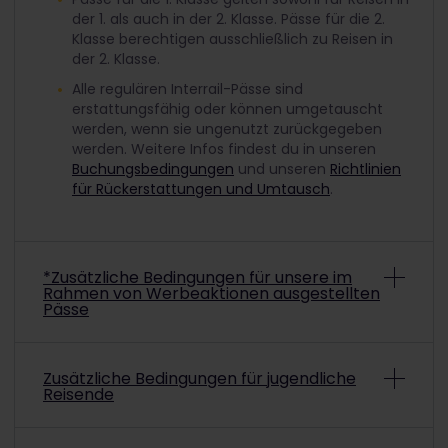
der 1. als auch in der 2. Klasse. Pässe für die 2.
Klasse berechtigen ausschließlich zu Reisen in
der 2. Klasse.
Alle regulären Interrail-Pässe sind
erstattungsfähig oder können umgetauscht
werden, wenn sie ungenutzt zurückgegeben
werden. Weitere Infos findest du in unseren
Buchungsbedingungen
und unseren
Richtlinien
für Rückerstattungen und Umtausch
.
*Zusätzliche Bedingungen für unsere im
Rahmen von Werbeaktionen ausgestellten
Pässe
Abhängig von den konkreten Bedingungen
Zusätzliche Bedingungen für jugendliche
können Interrail-Pässe aus Werbeaktionen unter
Reisende
Umständen nicht erstattet oder umgetauscht
werden. Informationen darüber, ob der gekaufte
Aktionspass erstattet oder umgetauscht werden
Um mit einem ermäßigten Jugendpass zu reisen,