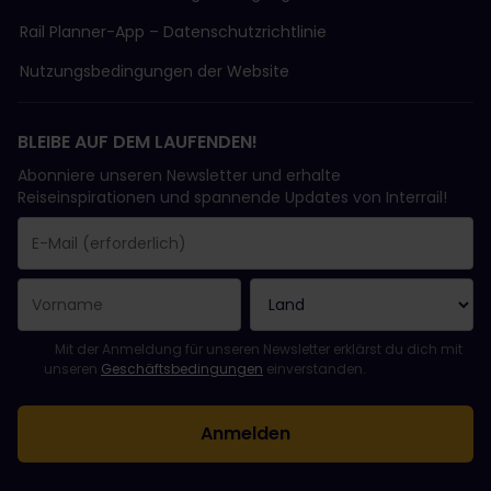
Rail Planner-App – Datenschutzrichtlinie
Nutzungsbedingungen der Website
BLEIBE AUF DEM LAUFENDEN!
Abonniere unseren Newsletter und erhalte
Reiseinspirationen und spannende Updates von Interrail!
Sie haben sich erfolgreich angemeldet.
Das Feld „E-Mail-Adresse“ ist ein Pflichtfeld!
Diese E-Mail-Adresse ist ungültig!
Beim Abonnieren des Newsletters ist ein Fehler aufgetreten. Bit
Du hast diesen Newsletter bereits abonniert!
Bitte stimme den Allgemeinen Geschäftsbedingungen zu, um de
Mit der Anmeldung für unseren Newsletter erklärst du dich mit
unseren
Geschäftsbedingungen
einverstanden.