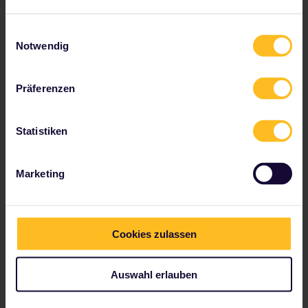
Beginnen Sie jetzt mit der Planung Ihres Interrail-
Einwilligungsauswahl
Abenteuers:
Notwendig
Reisedetails im Fahrplan überprüfen
Karte des europäischen Streckennetzes anzeigen
Präferenzen
Infos zu Reservierungen lesen
Jugendherberge buchen
Statistiken
Ermäßigungen mit deinem Pass erhalten
Marketing
Cookies zulassen
Auswahl erlauben