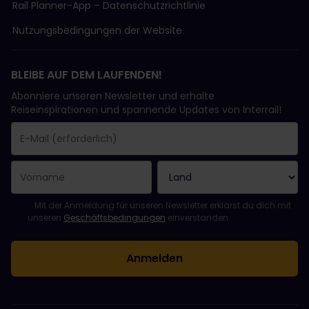
Rail Planner-App – Datenschutzrichtlinie
Nutzungsbedingungen der Website
BLEIBE AUF DEM LAUFENDEN!
Abonniere unseren Newsletter und erhalte
Reiseinspirationen und spannende Updates von Interrail!
Sie haben sich erfolgreich angemeldet.
Das Feld „E-Mail-Adresse“ ist ein Pflichtfeld!
Diese E-Mail-Adresse ist ungültig!
Beim Abonnieren des Newsletters ist ein Fehler aufgetreten. Bit
Du hast diesen Newsletter bereits abonniert!
Bitte stimme den Allgemeinen Geschäftsbedingungen zu, um de
Mit der Anmeldung für unseren Newsletter erklärst du dich mit
unseren
Geschäftsbedingungen
einverstanden.