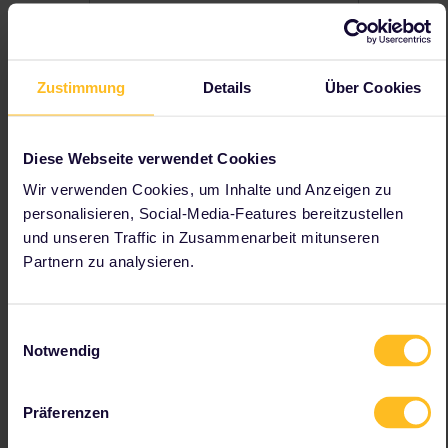
und muss noch optimiert
werden.
Viele Schritte zur Erledigung
von Aufgaben
Zustimmung
Details
Über Cookies
Wir streben an, die Anzahl
der Schritte zu verringern
und Aufgaben einfacher
Diese Webseite verwendet Cookies
und intuitiver zu gestalten.
Wir verwenden Cookies, um Inhalte und Anzeigen zu
Bildschirmausrichtung in der
personalisieren, Social-Media-Features bereitzustellen
App
und unseren Traffic in Zusammenarbeit mitunseren
Es ist derzeit nicht
Partnern zu analysieren.
möglich, dein Gerät zu
drehen und im
Querformat zu
Einwilligungsauswahl
verwenden.
Notwendig
Kauf eines Passes
Die Eingabe Ihrer
persönlichen Daten an
Präferenzen
unserer Kasse funktioniert