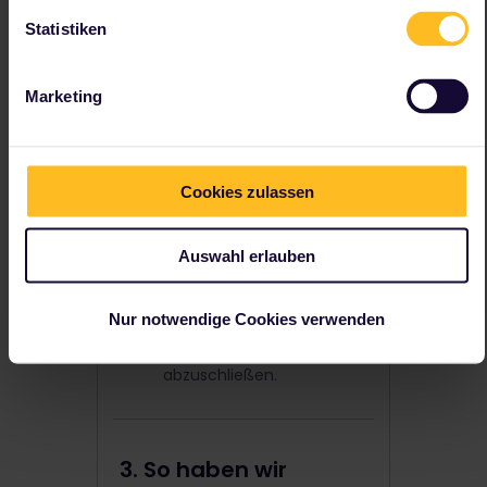
möglicherweise nicht mit
einem Screenreader.
Statistiken
Reservierungen buchen
Reservierungen zu finden
Marketing
und ein Angebot
auszuwählen kann
schwierig sein, vor allem
mit Screenreadern.
Cookies zulassen
Aufgrund der begrenzten
Verfügbarkeit sind
Angebote möglicherweise
Auswahl erlauben
schon nach kurzer Zeit
nicht mehr verfügbar. Dies
ist eine Zeitbeschränkung
Nur notwendige Cookies verwenden
und könnte zu kurz sein,
um deine Bestellung
abzuschließen.
3. So haben wir