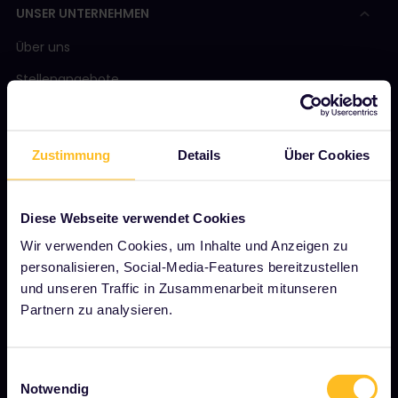
UNSER UNTERNEHMEN
Über uns
Stellenangebote
Pressebereich
Unser Partner werden
Zustimmung
Details
Über Cookies
Gesponserte &amp; Markeninhalte
Interrail-Folgenbericht
Diese Webseite verwendet Cookies
Wir verwenden Cookies, um Inhalte und Anzeigen zu
personalisieren, Social-Media-Features bereitzustellen
JETZT LOSLEGEN
und unseren Traffic in Zusammenarbeit mitunseren
Partnern zu analysieren.
Was ist Interrail?
So verwenden Sie Ihren Pass
Einwilligungsauswahl
Magazin
Notwendig