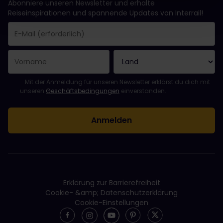
Abonniere unseren Newsletter und erhalte
Reiseinspirationen und spannende Updates von Interrail!
Sie haben sich erfolgreich angemeldet.
Das Feld „E-Mail-Adresse“ ist ein Pflichtfeld!
Diese E-Mail-Adresse ist ungültig!
Beim Abonnieren des Newsletters ist ein Fehler aufgetreten. Bit
Du hast diesen Newsletter bereits abonniert!
Bitte stimme den Allgemeinen Geschäftsbedingungen zu, um de
Mit der Anmeldung für unseren Newsletter erklärst du dich mit
unseren
Geschäftsbedingungen
einverstanden.
Erklärung zur Barrierefreiheit
Cookie- &amp; Datenschutzerklärung
Cookie-Einstellungen