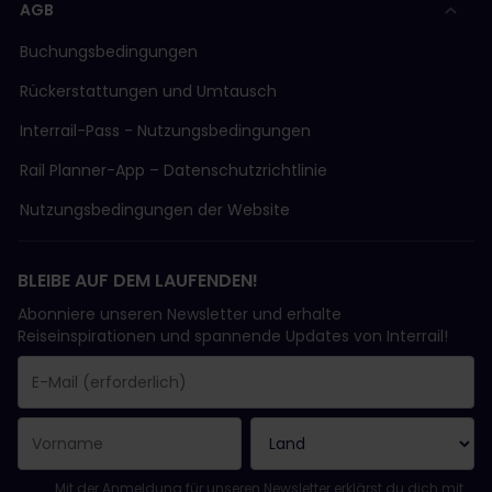
AGB
Buchungsbedingungen
Rückerstattungen und Umtausch
Interrail-Pass - Nutzungsbedingungen
Rail Planner-App – Datenschutzrichtlinie
Nutzungsbedingungen der Website
BLEIBE AUF DEM LAUFENDEN!
Abonniere unseren Newsletter und erhalte
Reiseinspirationen und spannende Updates von Interrail!
Sie haben sich erfolgreich angemeldet.
Das Feld „E-Mail-Adresse“ ist ein Pflichtfeld!
Diese E-Mail-Adresse ist ungültig!
Beim Abonnieren des Newsletters ist ein Fehler aufgetreten. Bit
Du hast diesen Newsletter bereits abonniert!
Bitte stimme den Allgemeinen Geschäftsbedingungen zu, um de
Mit der Anmeldung für unseren Newsletter erklärst du dich mit