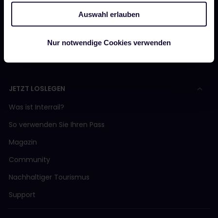
Unser Partner werden
Auswahl erlauben
Gesponserte &amp; Markeninhalte
Nur notwendige Cookies verwenden
Interrail-Folgenbericht
JETZT LOSLEGEN
Was ist Interrail?
So verwenden Sie Ihren Pass
Magazin
Community
Nachhaltiger Tourismus
Support