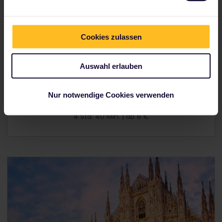
Cookies zulassen
Auswahl erlauben
Nur notwendige Cookies verwenden
Von Hamburg nach Kopenhagen
4 Std. 40 Min. | ab 8 €