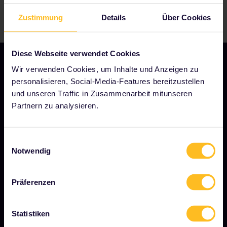
Zustimmung
Details
Über Cookies
Diese Webseite verwendet Cookies
Wir verwenden Cookies, um Inhalte und Anzeigen zu
personalisieren, Social-Media-Features bereitzustellen
UNSER UNTERNEHMEN
und unseren Traffic in Zusammenarbeit mitunseren
Partnern zu analysieren.
Über uns
Stellenangebote
Einwilligungsauswahl
Pressebereich
Notwendig
Unser Partner werden
Präferenzen
Gesponserte &amp; Markeninhalte
Interrail-Folgenbericht
Statistiken