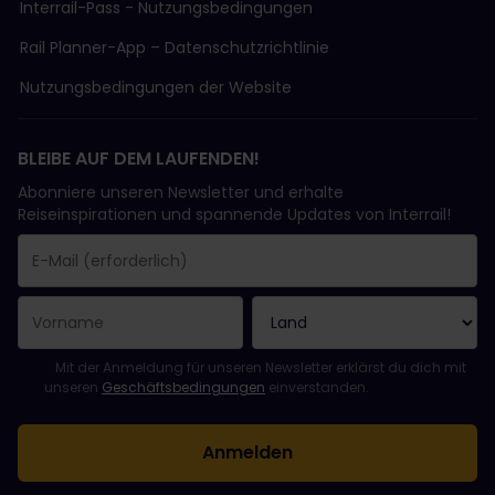
Interrail-Pass - Nutzungsbedingungen
Rail Planner-App – Datenschutzrichtlinie
Nutzungsbedingungen der Website
BLEIBE AUF DEM LAUFENDEN!
Abonniere unseren Newsletter und erhalte
Reiseinspirationen und spannende Updates von Interrail!
Sie haben sich erfolgreich angemeldet.
Das Feld „E-Mail-Adresse“ ist ein Pflichtfeld!
Diese E-Mail-Adresse ist ungültig!
Beim Abonnieren des Newsletters ist ein Fehler aufgetreten. Bit
Du hast diesen Newsletter bereits abonniert!
Bitte stimme den Allgemeinen Geschäftsbedingungen zu, um de
Mit der Anmeldung für unseren Newsletter erklärst du dich mit
unseren
Geschäftsbedingungen
einverstanden.