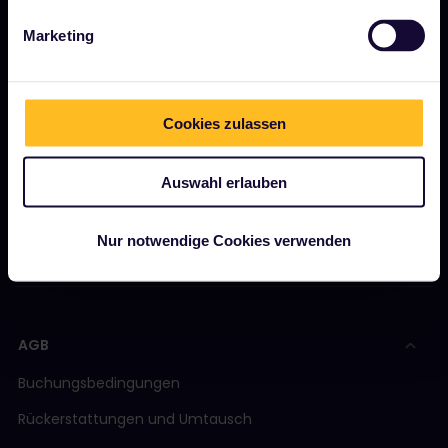
Marketing
JETZT LOSLEGEN
Was ist Interrail?
So verwenden Sie Ihren Pass
Cookies zulassen
Magazin
Auswahl erlauben
Community
Nachhaltiger Tourismus
Nur notwendige Cookies verwenden
Support
AGB
Buchungsbedingungen
Rückerstattungen und Umtausch