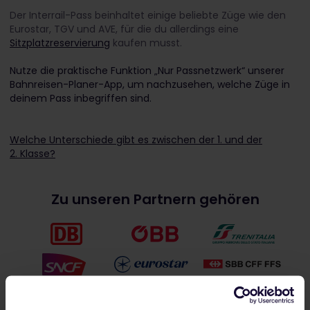
Der Interrail-Pass beinhaltet einige beliebte Züge wie den
Eurostar, TGV und AVE, für die du allerdings eine
Sitzplatzreservierung
kaufen musst.
Nutze die praktische Funktion „Nur Passnetzwerk“ unserer
Bahnreisen-Planer-App, um nachzusehen, welche Züge in
deinem Pass inbegriffen sind.
Welche Unterschiede gibt es zwischen der 1. und der
2. Klasse?
Zu unseren Partnern gehören