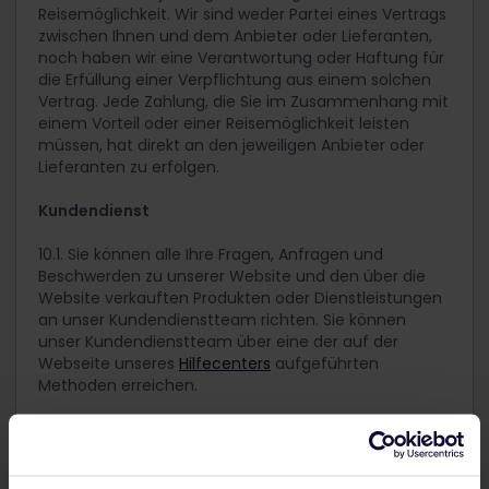
Reisemöglichkeit. Wir sind weder Partei eines Vertrags
zwischen Ihnen und dem Anbieter oder Lieferanten,
noch haben wir eine Verantwortung oder Haftung für
die Erfüllung einer Verpflichtung aus einem solchen
Vertrag. Jede Zahlung, die Sie im Zusammenhang mit
einem Vorteil oder einer Reisemöglichkeit leisten
müssen, hat direkt an den jeweiligen Anbieter oder
Lieferanten zu erfolgen.
Kundendienst
10.1. Sie können alle Ihre Fragen, Anfragen und
Beschwerden zu unserer Website und den über die
Website verkauften Produkten oder Dienstleistungen
an unser Kundendienstteam richten. Sie können
unser Kundendienstteam über eine der auf der
Webseite unseres
Hilfecenters
aufgeführten
Methoden erreichen.
10.2. Wenn Sie mit unserem Kundendienstteam
kommunizieren, gelten jederzeit unsere
Servicerichtlinien
.