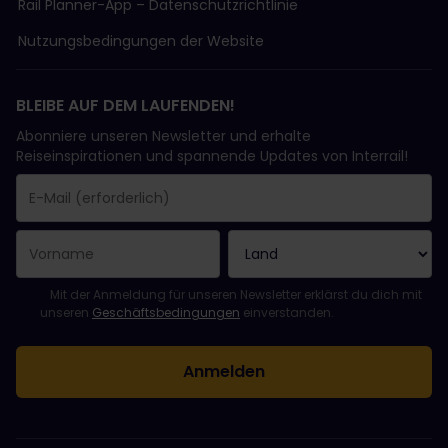
Rail Planner-App – Datenschutzrichtlinie
Nutzungsbedingungen der Website
BLEIBE AUF DEM LAUFENDEN!
Abonniere unseren Newsletter und erhalte
Reiseinspirationen und spannende Updates von Interrail!
Sie haben sich erfolgreich angemeldet.
Das Feld „E-Mail-Adresse“ ist ein Pflichtfeld!
Diese E-Mail-Adresse ist ungültig!
Beim Abonnieren des Newsletters ist ein Fehler aufgetreten. Bit
Du hast diesen Newsletter bereits abonniert!
Bitte stimme den Allgemeinen Geschäftsbedingungen zu, um de
Mit der Anmeldung für unseren Newsletter erklärst du dich mit
unseren
Geschäftsbedingungen
einverstanden.