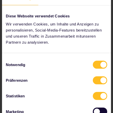
Diese Webseite verwendet Cookies
Wir verwenden Cookies, um Inhalte und Anzeigen zu
Was kostet eine Sitzplatzreservierung?
personalisieren, Social-Media-Features bereitzustellen
Wann erhalte ich meine Sitzplatzreservierung?
und unseren Traffic in Zusammenarbeit mitunseren
Partnern zu analysieren.
Zu unseren Partnern gehören
Einwilligungsauswahl
Notwendig
Präferenzen
Statistiken
Marketing