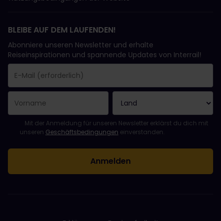
BLEIBE AUF DEM LAUFENDEN!
Abonniere unseren Newsletter und erhalte
Reiseinspirationen und spannende Updates von Interrail!
Sie haben sich erfolgreich angemeldet.
Das Feld „E-Mail-Adresse“ ist ein Pflichtfeld!
Diese E-Mail-Adresse ist ungültig!
Beim Abonnieren des Newsletters ist ein Fehler aufgetreten. Bit
Du hast diesen Newsletter bereits abonniert!
Bitte stimme den Allgemeinen Geschäftsbedingungen zu, um de
Mit der Anmeldung für unseren Newsletter erklärst du dich mit
unseren
Geschäftsbedingungen
einverstanden.