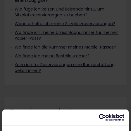
einem Zug gibt?
Wie füge ich Reisen und Reisende hinzu, um
Sitzplatzreservierungen zu buchen?
Wann erhalte ich meine Sitzplatzreservierungen?
Wo finde ich meine Umschlagnummer für meinen
Papier-Pass?
Wo finde ich die Nummer meines Mobile-Passes?
Wo finde ich meine Bestellnummer?
Kann ich für Reservierungen eine Rückerstattung
bekommen?
Reservierungen buchen
Bist du bereit, deine Sitzplätze zu reservieren? Unser
praktisches Tool sagt dir, ob du für deine Züge