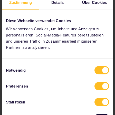
Zustimmung
Details
Über Cookies
reservieren musst und bietet dir die Möglichkeit,
sofort zu buchen.
Diese Webseite verwendet Cookies
Sitzplatzreservierungen buchen
Wir verwenden Cookies, um Inhalte und Anzeigen zu
personalisieren, Social-Media-Features bereitzustellen
und unseren Traffic in Zusammenarbeit mitunseren
Partnern zu analysieren.
Zu unseren Partnern gehören
Einwilligungsauswahl
Notwendig
Präferenzen
Statistiken