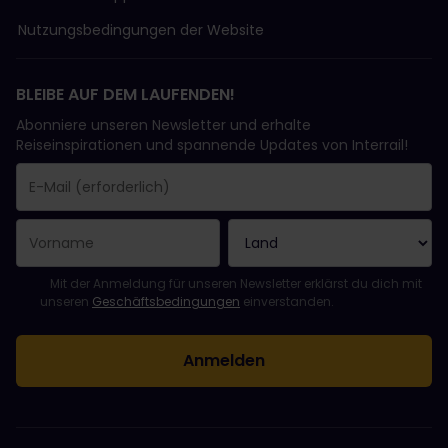
Nutzungsbedingungen der Website
BLEIBE AUF DEM LAUFENDEN!
Abonniere unseren Newsletter und erhalte
Reiseinspirationen und spannende Updates von Interrail!
Sie haben sich erfolgreich angemeldet.
Das Feld „E-Mail-Adresse“ ist ein Pflichtfeld!
Diese E-Mail-Adresse ist ungültig!
Beim Abonnieren des Newsletters ist ein Fehler aufgetreten. Bit
Du hast diesen Newsletter bereits abonniert!
Bitte stimme den Allgemeinen Geschäftsbedingungen zu, um de
Mit der Anmeldung für unseren Newsletter erklärst du dich mit
unseren
Geschäftsbedingungen
einverstanden.