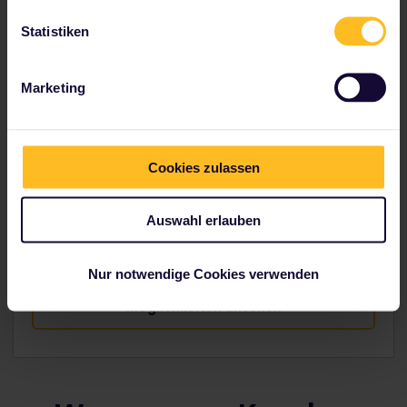
Möglichkeiten ansehen
Statistiken
Marketing
1 Land intensiv kennenlernen
Cookies zulassen
Mit einem
Interrail One Country Pass
kannst du das
Land umfangreich erkunden, das dich am meisten
fasziniert. Welches Land möchten Sie besuchen?
Auswahl erlauben
Standardpreise ab
58 €
Nur notwendige Cookies verwenden
Möglichkeiten ansehen