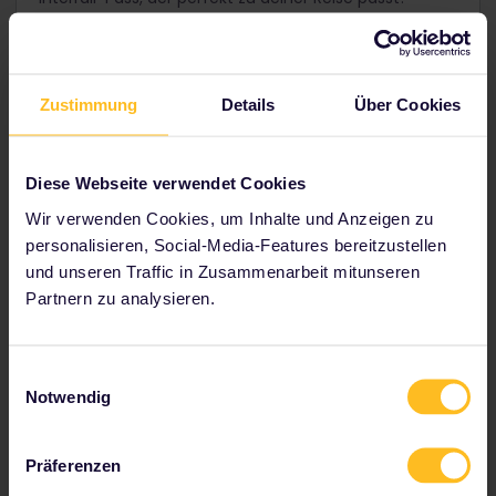
Du bist nicht in Europa?
Dann reise stattdessen mit
einem Eurail-Pass
.
Zustimmung
Details
Über Cookies
Sonderangebote ansehen
Diese Webseite verwendet Cookies
Wir verwenden Cookies, um Inhalte und Anzeigen zu
personalisieren, Social-Media-Features bereitzustellen
und unseren Traffic in Zusammenarbeit mitunseren
2 oder mehr Länder bereisen
Partnern zu analysieren.
Der
Interrail Global Pass
ist die perfekte Wahl, wenn
du mehrere Länder entdecken oder deine Reiseroute
nicht festlegen möchtest. Bestimme selbst das
Einwilligungsauswahl
Tempo deiner Reise.
Notwendig
Standardpreise ab
212 €
Präferenzen