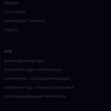
Magazin
FART (Ferrovie Autolinee Regionali Ticinesi)
Community
Nachhaltiger Tourismus
FW (Frauenfeld–Will-Bahn)
Support
LEB (Chemin de Fer Lausanne-Echallens-Bercher)
AGB
MBC (Transporte der Region Morges-Bière-Cosso
Buchungsbedingungen
Rückerstattungen und Umtausch
MGB (Matterhorn-Gotthard-Bahn)
Interrail-Pass - Nutzungsbedingungen
MOB (Chemin de fer Montreux-Oberland Bernois)
Rail Planner-App – Datenschutzrichtlinie
Nutzungsbedingungen der Website
MVR (Transport Montreux–Vevey–Riviera)