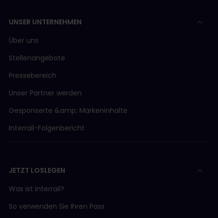
Tåg i Bergslagen
ASM (Aare Seeland mobil)
UNSER UNTERNEHMEN
Länstrafiken i Norrbotten
AVA (Aargau Verkehr AG)
Über uns
Stellenangebote
BLM (Bergbahn Lauterbrunnen-Mürren)
Pressebereich
Unser Partner werden
BLS/SBB
Gesponserte &amp; Markeninhalte
BLS (BLS AG)
Interrail-Folgenbericht
BLS Boot
JETZT LOSLEGEN
BOB (Berner Oberland Bahn)
Was ist Interrail?
So verwenden Sie Ihren Pass
CJ (Chemins de fer du Jura)