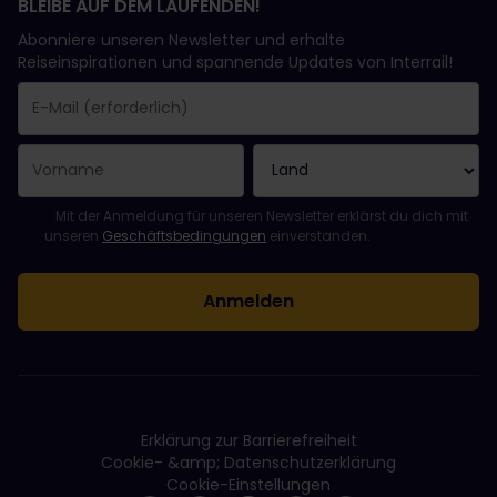
BLEIBE AUF DEM LAUFENDEN!
NStCM (Chemin de fer Nyon–St.Cergue–Morez)
Abonniere unseren Newsletter und erhalte
Reiseinspirationen und spannende Updates von Interrail!
RA (RegionAlps SA)
RBS (Regionalverkehr Bern – Solothurn)
RhB (Rhätische Bahn)
Sie haben sich erfolgreich angemeldet.
Das Feld „E-Mail-Adresse“ ist ein Pflichtfeld!
Diese E-Mail-Adresse ist ungültig!
Beim Abonnieren des Newsletters ist ein Fehler aufgetreten. Bit
Du hast diesen Newsletter bereits abonniert!
Bitte stimme den Allgemeinen Geschäftsbedingungen zu, um de
Mit der Anmeldung für unseren Newsletter erklärst du dich mit
unseren
Geschäftsbedingungen
einverstanden.
SOB (Südostbahn AG)
SSIF (Società Subalpina di Imprese Ferroviarie)
THURBO (THURBO AG)
Erklärung zur Barrierefreiheit
Cookie- &amp; Datenschutzerklärung
TMR (Transports de Martigny und Regionen)
Cookie-Einstellungen