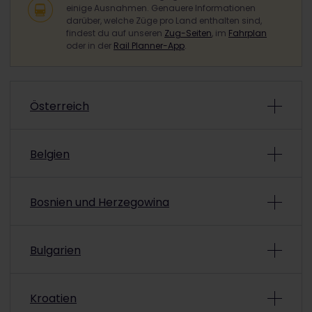
einige Ausnahmen. Genauere Informationen
darüber, welche Züge pro Land enthalten sind,
findest du auf unseren
Zug-Seiten
, im
Fahrplan
oder in der
Rail Planner-App
.
Österreich
Züge in
Österreich
, die vom Pass abgedeckt
Belgien
werden
Züge in
Belgien
, die vom Pass abgedeckt werden
Bosnien und Herzegowina
Bahngesellschaften
Züge in
Bosnien-Herzegowina
, die vom Pass
Firma
Bulgarien
abgedeckt werden
Züge in
Bulgarien
, die vom Pass abgedeckt
Kroatien
werden
Firma
Eingeschlossene Zugkategorie