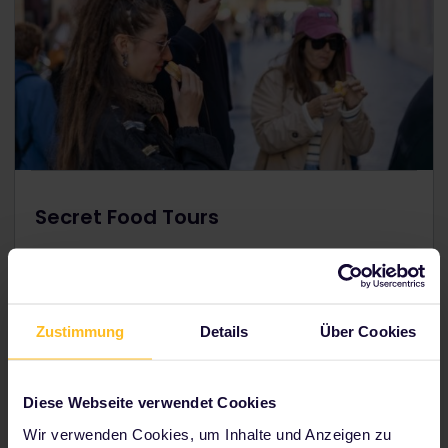
Secret Food Tours
Du hast Appetit auf „mehr“? Entdecke dein Reiseziel
mit
Secret Food Tours
auf die bestmögliche Art und
Weise: mit Spaß, Freunden und lokalem Essen!
Zustimmung
Details
Über Cookies
Finden Sie Ihre Tour
Diese Webseite verwendet Cookies
Wir verwenden Cookies, um Inhalte und Anzeigen zu