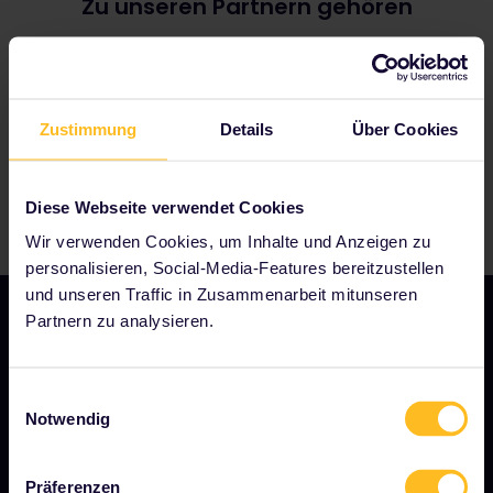
Zu unseren Partnern gehören
verlieren kannst.
Vorgehensweise stellt sicher, dass jeder Abschnitt
Wenn du nach der Ankunft deines Nachtzuges in
deiner Fahrt bei der Fahrkartenkontrolle auf der
einen anderen Zug umsteigst und weiterfährst,
korrekten Fahrkarte angezeigt wird.
musst du einen weiteren Reisetag verwenden. Die
App fordert dich automatisch auf, einen weiteren
Reisetag zu verwenden, wenn du diese Fahrt
Zustimmung
Details
Über Cookies
deinem Pass hinzufügst.
Diese Webseite verwendet Cookies
Wir verwenden Cookies, um Inhalte und Anzeigen zu
personalisieren, Social-Media-Features bereitzustellen
und unseren Traffic in Zusammenarbeit mitunseren
Partnern zu analysieren.
UNSER UNTERNEHMEN
Einwilligungsauswahl
Notwendig
Über uns
Stellenangebote
Präferenzen