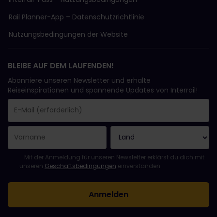
Rail Planner-App – Datenschutzrichtlinie
Nutzungsbedingungen der Website
BLEIBE AUF DEM LAUFENDEN!
Abonniere unseren Newsletter und erhalte
Reiseinspirationen und spannende Updates von Interrail!
Sie haben sich erfolgreich angemeldet.
Das Feld „E-Mail-Adresse“ ist ein Pflichtfeld!
Diese E-Mail-Adresse ist ungültig!
Beim Abonnieren des Newsletters ist ein Fehler aufgetreten. Bit
Du hast diesen Newsletter bereits abonniert!
Bitte stimme den Allgemeinen Geschäftsbedingungen zu, um de
Mit der Anmeldung für unseren Newsletter erklärst du dich mit
unseren
Geschäftsbedingungen
einverstanden.