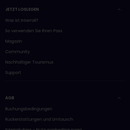
Kann ich in meinem Wohnsitzland mit einem One
JETZT LOSLEGEN
Country Pass reisen?
Diese Regel gilt nicht für One Country Passes
;
Was ist Interrail?
sie können nur in dem Land verwendet werden,
für das sie gültig sind.
So verwenden Sie Ihren Pass
Magazin
Community
Nachhaltiger Tourismus
Support
AGB
Buchungsbedingungen
Rückerstattungen und Umtausch
Interrail-Pass - Nutzungsbedingungen