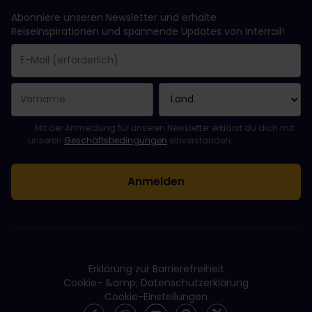
Abonniere unseren Newsletter und erhalte
Reiseinspirationen und spannende Updates von Interrail!
Sie haben sich erfolgreich angemeldet.
Das Feld „E-Mail-Adresse“ ist ein Pflichtfeld!
Diese E-Mail-Adresse ist ungültig!
Beim Abonnieren des Newsletters ist ein Fehler aufgetreten. Bit
Du hast diesen Newsletter bereits abonniert!
Bitte stimme den Allgemeinen Geschäftsbedingungen zu, um de
Mit der Anmeldung für unseren Newsletter erklärst du dich mit
unseren
Geschäftsbedingungen
einverstanden.
Erklärung zur Barrierefreiheit
Cookie- &amp; Datenschutzerklärung
Cookie-Einstellungen