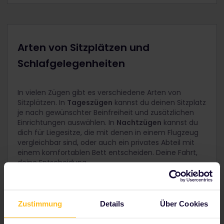
Arten von Sitzplätzen und
Schlafgelegenheiten
In vielen Zügen gibt es verschiedene Arten von
Sitzplätzen. In
Tageszügen
kannst du deinen Sitzplatz
je nach gewünschter Beinfreiheit und zusätzlichen
Einrichtungen auswählen. In
Nachtzügen
kannst du
dich für Liegesitze, die mit denen in einem Flugzeug
vergleichbar sind, oder auch ein privates Abteil mit
einem komfortablen Bett entscheiden. Deine Fahrt,
deine Entscheidung.
Weitere Infos
Zustimmung
Details
Über Cookies