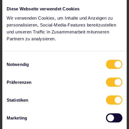
Diese Webseite verwendet Cookies
Unterschiede zwischen 1. und
Wir verwenden Cookies, um Inhalte und Anzeigen zu
2. Klasse
personalisieren, Social-Media-Features bereitzustellen
und unseren Traffic in Zusammenarbeit mitunseren
Partnern zu analysieren.
Eine Fahrt in der 1. Klasse verspricht ein
unwiderstehliches Erlebnis. Es gibt nichts Schöneres,
als aus einem ruhigen und komfortablen Zugabteil
die wunderschönen und enorm vielfältigen
Einwilligungsauswahl
Landschaften Europas zu bestaunen. Klicke auf die
Notwendig
gelbe Schaltfläche und finde heraus, welche
Unterschiede es zwischen der 1. und 2. Klasse gibt.
Präferenzen
Weitere Infos zu den Unterschieden
Statistiken
Marketing