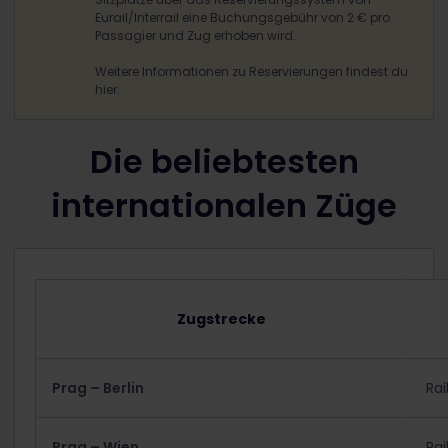
Eurail/Interrail eine Buchungsgebühr von 2 € pro
Passagier und Zug erhoben wird.
Weitere Informationen zu Reservierungen findest du
hier.
Die beliebtesten
internationalen Züge
Zugstrecke
Prag – Berlin
Rai
Prag – Wien
Rai