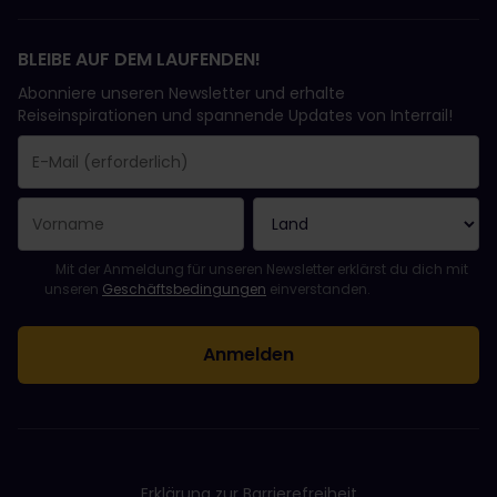
BLEIBE AUF DEM LAUFENDEN!
Abonniere unseren Newsletter und erhalte
Reiseinspirationen und spannende Updates von Interrail!
Sie haben sich erfolgreich angemeldet.
Das Feld „E-Mail-Adresse“ ist ein Pflichtfeld!
Diese E-Mail-Adresse ist ungültig!
Beim Abonnieren des Newsletters ist ein Fehler aufgetreten. Bit
Du hast diesen Newsletter bereits abonniert!
Bitte stimme den Allgemeinen Geschäftsbedingungen zu, um de
Mit der Anmeldung für unseren Newsletter erklärst du dich mit
unseren
Geschäftsbedingungen
einverstanden.
Erklärung zur Barrierefreiheit