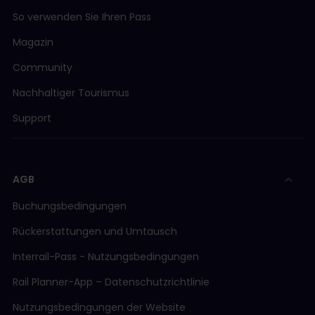
Erste Klasse (Upgrade): 10,99 € – 94,90 €
So verwenden Sie Ihren Pass
Komfortklasse (Upgrade): 7,90 € – 14,90 €
Magazin
Standardklasse (optional): 1.90 € – 4,90 €
Community
Reservierungspflichtig nur in der 1. Klasse
Nachhaltiger Tourismus
Snälltåget (IC)
Support
Hamburg - Malmö - Kopenhagen - Stockholm
2. Klasse: 4,50 € – 14 €
Reservierungspflichtig
AGB
Ab Mai 2026
Buchungsbedingungen
Weitere Informationen über
Züge in Deutschland
.
Rückerstattungen und Umtausch
Weitere Informationen zum
Vornehmen von
Reservierungen
.
Interrail-Pass - Nutzungsbedingungen
Rail Planner-App – Datenschutzrichtlinie
Nutzungsbedingungen der Website