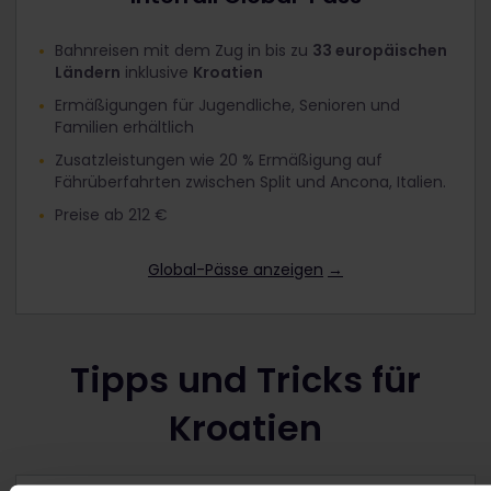
Bahnreisen mit dem Zug in bis zu
33 europäischen
Ländern
inklusive
Kroatien
Ermäßigungen für Jugendliche, Senioren und
Familien erhältlich
Zusatzleistungen wie 20 % Ermäßigung auf
Fährüberfahrten zwischen Split und Ancona, Italien.
Preise ab 212 €
Global-Pässe anzeigen
→
Tipps und Tricks für
Kroatien