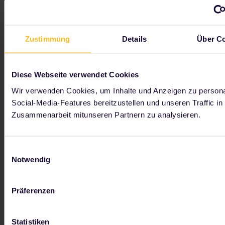
Kroatiens Hauptbahnhof
Hauptbahnhof Zagreb:
Zagrebački Glavni kolodvor
Zustimmung
Details
Über C
Vom Flughafen in Zagreb aus erreicht man den
Bahnhof, indem man mit dem Bus zum
Stadtterminal und dann mit der Straßenbahn zum
Diese Webseite verwendet Cookies
Hauptbahnhof fährt.
Wir verwenden Cookies, um Inhalte und Anzeigen zu persona
Interrail Passes gelten nicht für den Bus oder die
Social-Media-Features bereitzustellen und unseren Traffic in
Straßenbahn.
Zusammenarbeit mitunseren Partnern zu analysieren.
Einwilligungsauswahl
Notwendig
Du schafft auch die letzten
Kilometer
Präferenzen
Du bist an der Endstation angekommen, hast dein
Reiseziel aber noch nicht erreicht? Wenn du mit
Statistiken
öffentlichen Verkehrsmitteln nicht mehr weiter