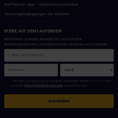
Rail Planner-App – Datenschutzrichtlinie
Nutzungsbedingungen der Website
BLEIBE AUF DEM LAUFENDEN!
Abonniere unseren Newsletter und erhalte
Reiseinspirationen und spannende Updates von Interrail!
Sie haben sich erfolgreich angemeldet.
Das Feld „E-Mail-Adresse“ ist ein Pflichtfeld!
Diese E-Mail-Adresse ist ungültig!
Beim Abonnieren des Newsletters ist ein Fehler aufgetreten. Bit
Du hast diesen Newsletter bereits abonniert!
Bitte stimme den Allgemeinen Geschäftsbedingungen zu, um de
Mit der Anmeldung für unseren Newsletter erklärst du dich mit
unseren
Geschäftsbedingungen
einverstanden.