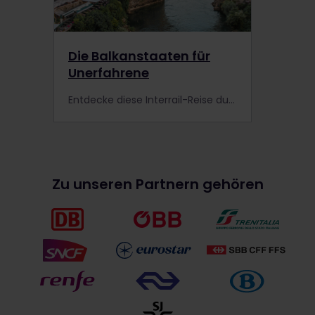
Die Balkanstaaten für
Unerfahrene
Entdecke diese Interrail-Reise durch die Balkanstaaten, die Reisende wie du bereits unternommen haben! Schau dir das Reisevideo von Cruz an und nimm an ihrem Interrail-Erlebnis teil.
Zu unseren Partnern gehören