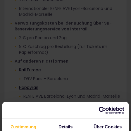
Internationaler RENFE AVE Lyon-Barcelona und
Madrid-Marseille
Verwaltungskosten bei der Buchung über SB-
Reservierungsservice von Interrail
2 € pro Person und Zug
9 € Zuschlag pro Bestellung (für Tickets im
Papierformat)
Auf anderen Plattformen
Rail Europe
TGV Paris – Barcelona
Happyrail
RENFE AVE Barcelona-Lyon und Madrid-Marseille
An einem Bahnhof vor Ort
Die internationalen AVEs, die Lyon und Marseille in
Frankreich mit Barcelona und Madrid in Spanien
verbinden, können an Bahnhöfen in Spanien
Zustimmung
Details
Über Cookies