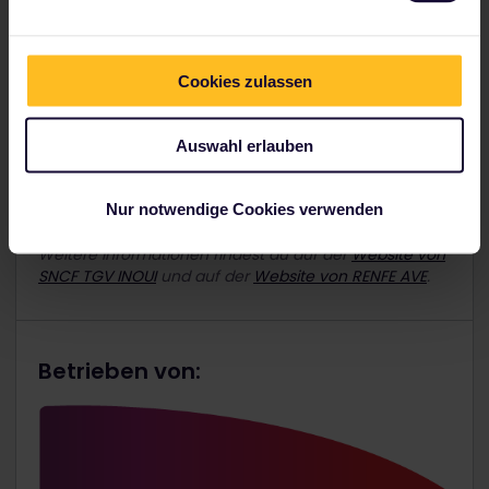
Klimaanlage
Kaffeebar
Cookies zulassen
barrierefreie Einrichtungen
Steckdosen
Auswahl erlauben
Videobildschirme
WLAN
Nur notwendige Cookies verwenden
Weitere Informationen findest du auf der
Website von
SNCF TGV INOUI
und auf der
Website von RENFE AVE
.
Betrieben von: