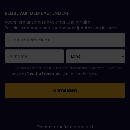
BLEIBE AUF DEM LAUFENDEN!
Abonniere unseren Newsletter und erhalte
Reiseinspirationen und spannende Updates von Interrail!
Sie haben sich erfolgreich angemeldet.
Das Feld „E-Mail-Adresse“ ist ein Pflichtfeld!
Diese E-Mail-Adresse ist ungültig!
Beim Abonnieren des Newsletters ist ein Fehler aufgetreten. Bit
Du hast diesen Newsletter bereits abonniert!
Bitte stimme den Allgemeinen Geschäftsbedingungen zu, um de
Mit der Anmeldung für unseren Newsletter erklärst du dich mit
unseren
Geschäftsbedingungen
einverstanden.
Erklärung zur Barrierefreiheit