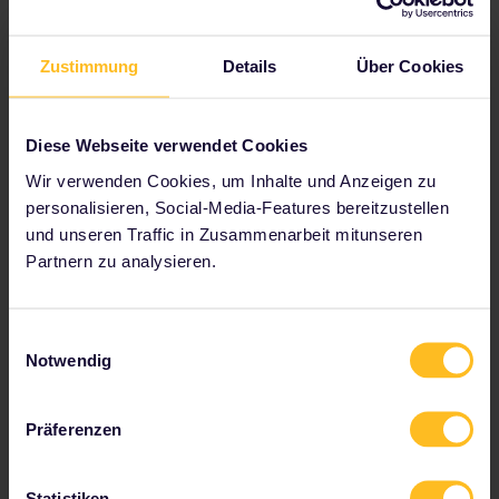
Tipps und Tricks für
Zustimmung
Details
Über Cookies
Belgien
Diese Webseite verwendet Cookies
Hauptbahnhöfe in Belgien
Wir verwenden Cookies, um Inhalte und Anzeigen zu
personalisieren, Social-Media-Features bereitzustellen
Die größten Bahnhöfe Belgiens bieten zahlreiche
und unseren Traffic in Zusammenarbeit mitunseren
Verbindungen zu inländischen und internationalen
Partnern zu analysieren.
Reisezielen. Diese Bahnhöfe sind:
Brussel Zuid/Bruxelles Midi
Einwilligungsauswahl
Brussel Centraal
Notwendig
Brussel Noord
Antwerpen Centraal
Präferenzen
Gent-Sint-Pieters
Luik-Guillemins
Statistiken