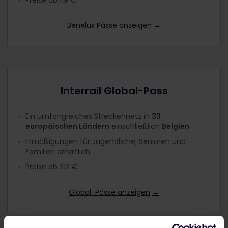
Benelux Pässe anzeigen
→
Interrail Global-Pass
Ein umfangreiches Streckennetz in
33
europäischen Ländern
einschließlich
Belgien
Ermäßigungen für Jugendliche, Senioren und
Familien erhältlich
Preise ab 212 €
Global-Pässe anzeigen
→