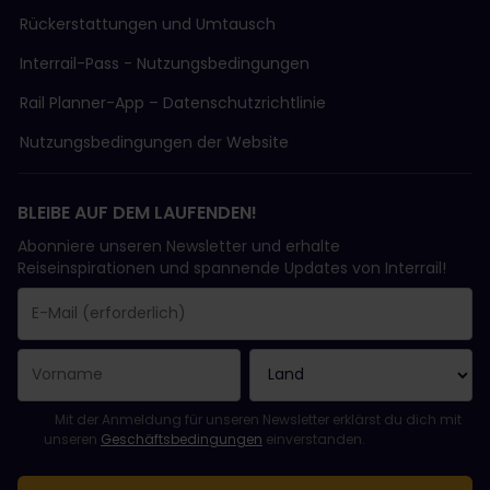
Rückerstattungen und Umtausch
Interrail-Pass - Nutzungsbedingungen
Rail Planner-App – Datenschutzrichtlinie
Nutzungsbedingungen der Website
BLEIBE AUF DEM LAUFENDEN!
Abonniere unseren Newsletter und erhalte
Reiseinspirationen und spannende Updates von Interrail!
Sie haben sich erfolgreich angemeldet.
Das Feld „E-Mail-Adresse“ ist ein Pflichtfeld!
Diese E-Mail-Adresse ist ungültig!
Beim Abonnieren des Newsletters ist ein Fehler aufgetreten. Bit
Du hast diesen Newsletter bereits abonniert!
Bitte stimme den Allgemeinen Geschäftsbedingungen zu, um de
Mit der Anmeldung für unseren Newsletter erklärst du dich mit
unseren
Geschäftsbedingungen
einverstanden.