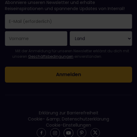
Abonniere unseren Newsletter und erhalte
Reiseinspirationen und spannende Updates von Interrail!
Sie haben sich erfolgreich angemeldet.
Das Feld „E-Mail-Adresse“ ist ein Pflichtfeld!
Diese E-Mail-Adresse ist ungültig!
Beim Abonnieren des Newsletters ist ein Fehler aufgetreten. Bit
Du hast diesen Newsletter bereits abonniert!
Bitte stimme den Allgemeinen Geschäftsbedingungen zu, um de
Mit der Anmeldung für unseren Newsletter erklärst du dich mit
unseren
Geschäftsbedingungen
einverstanden.
Erklärung zur Barrierefreiheit
Cookie- &amp; Datenschutzerklärung
Cookie-Einstellungen