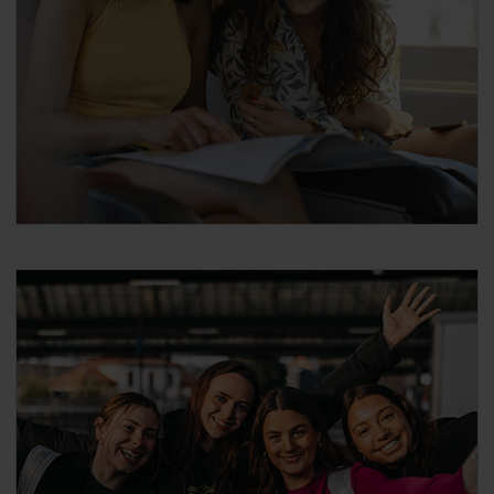
„Rabatt-ID / Rabattgutschein“ kannst du leer
lassen.
Füge deine Kontaktdaten hinzu.
Lasse das Feld „Zusätzlicher Rabatt“ leer.
Klicke auf „Weiter“ und du gelangst zur Seite
„Buchungsbestätigung“. Überprüfe, ob alle
Angaben korrekt sind, setze ein Häkchen bei
den Allgemeinen Geschäftsbedingungen und
klicke auf „Bestätigen & Buchen“.
Nach der Zahlung erhältst du sofort eine
Buchungsbestätigung über die E-Mail-Adresse,
die du bei der Reservierung verwendet hast.
Bitte beachte, dass die E-Mail-Bestätigung
nicht dein Ticket ist und dass du die Schritte
in der E-Mail befolgen musst, um dein
tatsächliches
Ticket
abzuholen.
Weitere Informationen zu Tarifen und Zuschlägen
findest du auf der
Seite „Superfast Ferries“
.