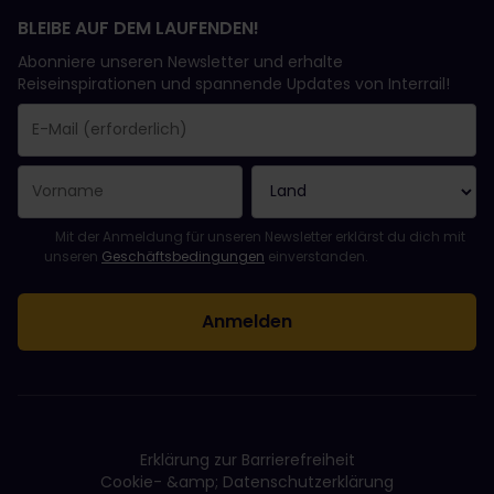
BLEIBE AUF DEM LAUFENDEN!
Abonniere unseren Newsletter und erhalte
Reiseinspirationen und spannende Updates von Interrail!
Sie haben sich erfolgreich angemeldet.
Das Feld „E-Mail-Adresse“ ist ein Pflichtfeld!
Diese E-Mail-Adresse ist ungültig!
Beim Abonnieren des Newsletters ist ein Fehler aufgetreten. Bit
Du hast diesen Newsletter bereits abonniert!
Bitte stimme den Allgemeinen Geschäftsbedingungen zu, um de
Mit der Anmeldung für unseren Newsletter erklärst du dich mit
unseren
Geschäftsbedingungen
einverstanden.
Erklärung zur Barrierefreiheit
Cookie- &amp; Datenschutzerklärung