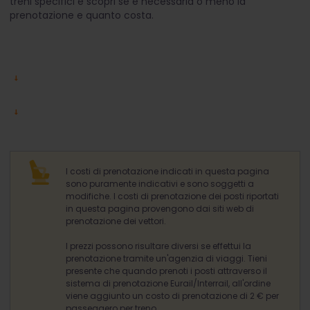
treni specifici e scopri se è necessaria o meno la
prenotazione e quanto costa.
I costi di prenotazione indicati in questa pagina
sono puramente indicativi e sono soggetti a
modifiche. I costi di prenotazione dei posti riportati
in questa pagina provengono dai siti web di
prenotazione dei vettori.
I prezzi possono risultare diversi se effettui la
prenotazione tramite un'agenzia di viaggi. Tieni
presente che quando prenoti i posti attraverso il
sistema di prenotazione Eurail/Interrail, all'ordine
viene aggiunto un costo di prenotazione di 2 € per
passeggero per treno.