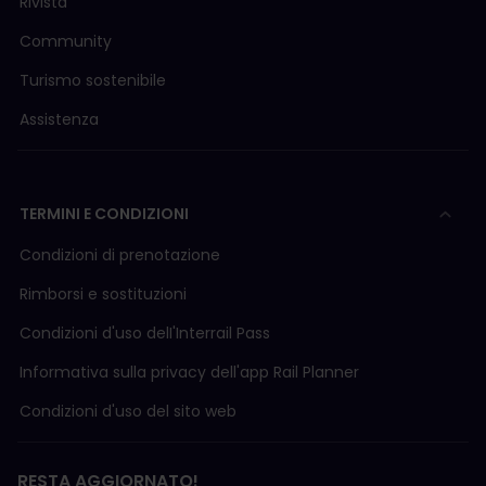
Prenotazione obbligatoria solo in 1
a
classe
Rivista
Community
Snälltåget (IC)
Amburgo - Malmö - Copenaghen - Stoccolma
Turismo sostenibile
2ª classe: 4,50 € – 14 €
Assistenza
Prenotazione obbligatoria
Da maggio 2026
TERMINI E CONDIZIONI
Maggiori informazioni sui
treni in Germania
.
Maggiori informazioni su
come effettuare le
Condizioni di prenotazione
prenotazioni
.
Rimborsi e sostituzioni
Condizioni d'uso delI'Interrail Pass
Informativa sulla privacy dell'app Rail Planner
Condizioni d'uso del sito web
RESTA AGGIORNATO!