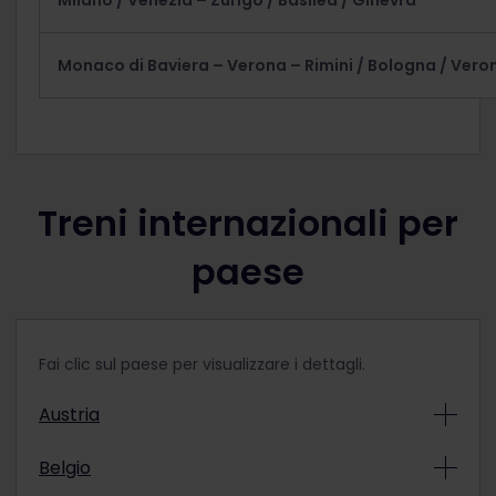
Milano / Venezia – Zurigo / Basilea / Ginevra
Monaco di Baviera – Verona – Rimini / Bologna / Vero
Treni internazionali per
paese
Fai clic sul paese per visualizzare i dettagli.
Austria
Railjet (RJX)
Belgio
Per Monaco di Baviera, Budapest, Zurigo,
Bratislava, Francoforte e Praga