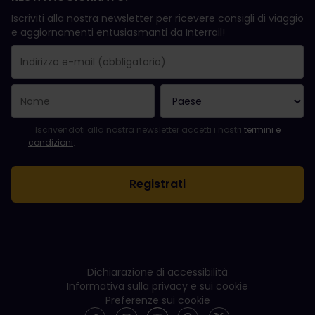
Iscriviti alla nostra newsletter per ricevere consigli di viaggio
e aggiornamenti entusiasmanti da Interrail!
La registrazione è avvenuta con successo.
Il campo "Indirizzo e-mail" è obbligatorio.
L'indirizzo e-mail non è valido.
Si è verificato un errore durante l'iscrizione alla newsletter. Ripro
Sei già iscritto a questa newsletter!
Per iscriversi alla newsletter, accettare i termini e le condizioni.
Iscrivendoti alla nostra newsletter accetti i nostri
termini e
condizioni
.
Dichiarazione di accessibilità
Informativa sulla privacy e sui cookie
Preferenze sui cookie