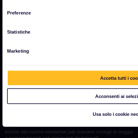
consenso
Turismo sostenibile
Preferenze
Assistenza
Statistiche
TERMINI E CONDIZIONI
Marketing
Condizioni di prenotazione
Rimborsi e sostituzioni
Accetta tutti i coo
Condizioni d'uso delI'Interrail Pass
Informativa sulla privacy dell'app Rail Planner
Acconsenti ai selez
Condizioni d'uso del sito web
Usa solo i cookie ne
RESTA AGGIORNATO!
Iscriviti alla nostra newsletter per ricevere consigli di viaggio
e aggiornamenti entusiasmanti da Interrail!