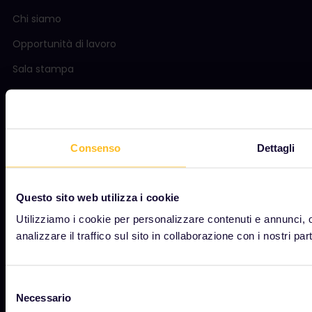
Chi siamo
Opportunità di lavoro
Sala stampa
Diventa nostro partner
Contenuti sponsorizzati
Rapporto sull'impatto di Interrail
Consenso
Dettagli
Questo sito web utilizza i cookie
INIZIA
Utilizziamo i cookie per personalizzare contenuti e annunci, o
Cos'è Interrail?
analizzare il traffico sul sito in collaborazione con i nostri par
Come utilizzare il Pass
Rivista
Selezione
Necessario
del
Community