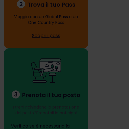
2
Trova il tuo Pass
Viaggia con un Global Pass o un
One Country Pass
Scopri i pass
3
Prenota il tuo posto
I treni richiedono la prenotazione
del posto?Prenotali in anticipo!
Verifica se è necessaria la