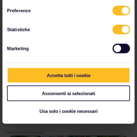
consenso
Preferenze
Statistiche
Marketing
Accetta tutti i cookie
&quot;Abbiamo viaggiato per due mesi
Acconsenti ai selezionati
e abbiamo visitato 16 città e 10 Paesi.
Con Interrail hai la possibilità di creare il
Usa solo i cookie necessari
tuo itinerario personalizzato.&quot;
Tamara and Natalie