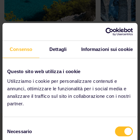
Immergiti nel Mediterraneo
Attraverso l
Valencia, Nizza, Roma e molte altre
Chamonix, Zerm
ancora
Consenso
Dettagli
Informazioni sui cookie
Durata del viaggio: 1 mese o più
2 settimane o 
Interrail Global Pass
Interrail Globa
Questo sito web utilizza i cookie
Utilizziamo i cookie per personalizzare contenuti e
annunci, ottimizzare le funzionalità per i social media e
analizzare il traffico sul sito in collaborazione con i nostri
partner.
Selezione
Necessario
del