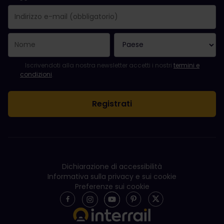
La registrazione è avvenuta con successo.
Il campo "Indirizzo e-mail" è obbligatorio.
L'indirizzo e-mail non è valido.
Si è verificato un errore durante l'iscrizione alla newsletter. Ripro
Sei già iscritto a questa newsletter!
Per iscriversi alla newsletter, accettare i termini e le condizioni.
Iscrivendoti alla nostra newsletter accetti i nostri
termini e
condizioni
.
Dichiarazione di accessibilità
Informativa sulla privacy e sui cookie
Preferenze sui cookie