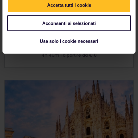
Accetta tutti i cookie
Acconsenti ai selezionati
Usa solo i cookie necessari
Amburgo - Copenaghen
4h 40m | a partire da € 8