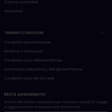
Turismo sostenibile
TCDD
(solo i treni a lunga percorrenza sono
visibili nella tabella oraria)
Assistenza
I seguenti paesi sono stati aggiunti di recente alla
nostra tabella oraria, e le informazioni riportate
TERMINI E CONDIZIONI
potrebbero non essere del tutto precise e sono
talvolta disponibili solo con poche settimane di
Condizioni di prenotazione
anticipo. È buona norma controllare gli orari anche
sul sito web della compagnia ferroviaria nazionale:
Rimborsi e sostituzioni
Lituania
Condizioni d'uso delI'Interrail Pass
LTG Link
Informativa sulla privacy dell'app Rail Planner
Estonia
Condizioni d'uso del sito web
Elron
Spagna
RESTA AGGIORNATO!
Euskotren
, non incluso e disponibile solo con
poche settimane di anticipo
Iscriviti alla nostra newsletter per ricevere consigli di viaggio
e aggiornamenti entusiasmanti da Interrail!
Serbia