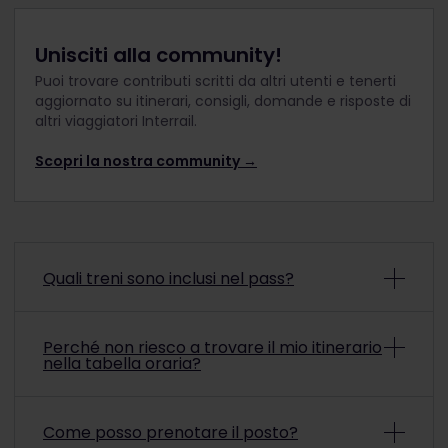
Unisciti alla community!
Puoi trovare contributi scritti da altri utenti e tenerti
aggiornato su itinerari, consigli, domande e risposte di
altri viaggiatori Interrail.
Scopri la nostra community →
Quali treni sono inclusi nel pass?
Puoi utilizzare il tuo Pass per viaggiare su tutte le
reti ferroviarie nazionali e alcune delle ferrovie
Perché non riesco a trovare il mio itinerario
private nel paese di validità del tuo Pass. In alcuni
nella tabella oraria?
casi, la rete ferroviaria arriva direttamente in
aeroporto.
Controlla l'elenco completo qui
.
Il pass
Nella nostra tabella oraria sono indicati gli itinerari
include anche alcuni autobus e traghetti per
più popolari in Europa, ma poiché non tutte le
Come posso prenotare il posto?
assicurarti che tutto sia a portata di mano.
compagnie ferroviarie europee scelgono di