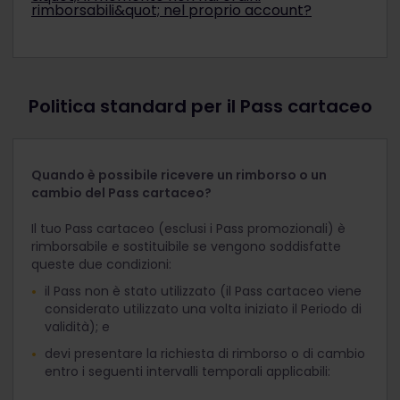
allegata all'e-mail di conferma dell'ordine.
Alla voce "Attiva questo Pass entro" nella
rimborsabili&quot; nel proprio account?
sezione Il mio Pass dell'app Rail Planner
In caso di dubbi o perplessità, contattare
Per prima cosa è necessario controllare lo stato
(possibile solo se il Pass mobile è stato
l'Assistenza clienti di Eurail.
del Pass. Se il Pass è stato già attivato ma la
aggiunto all'app Rail Planner e non è stato
prima data di viaggio è nel futuro, sarà
impostato alcun periodo di validità).
necessario procedere alla disattivazione prima di
Politica standard per il Pass cartaceo
richiedere un rimborso o un cambio.
In secondo luogo, accertati di aver effettuato
l'accesso allo stesso account utilizzato per
Quando è possibile ricevere un rimborso o un
l'acquisto del Pass. Se l'accesso è stato
cambio del Pass cartaceo?
effettuato con un account diverso, il Pass non
verrà visualizzato. Sarà pertanto necessario
Il tuo Pass cartaceo (esclusi i Pass promozionali) è
accedere al medesimo account utilizzato per
rimborsabile e sostituibile se vengono soddisfatte
l'acquisto del Pass originale.
queste due condizioni:
Se non si riesce ancora a visualizzare un ordine
il Pass non è stato utilizzato (il Pass cartaceo viene
rimborsabile, contattare senza indugi l'Assistenza
considerato utilizzato una volta iniziato il Periodo di
clienti di Eurail.
validità); e
devi presentare la richiesta di rimborso o di cambio
entro i seguenti intervalli temporali applicabili: