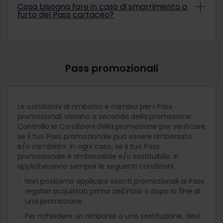
Cosa bisogna fare in caso di smarrimento o
possibile modificarne gli estremi. Se si desidera
furto del Pass cartaceo?
modificare uno dei dati stampati sul Pass
cartaceo, è obbligatorio richiederne il cambio.
Se il Pass cartaceo viene smarrito o rubato, non
potrà essere riemesso (come duplicato) o
rimborsato, e pertanto sarà necessario
acquistare un nuovo Pass.
Pass promozionali
Le condizioni di rimborso e cambio per i Pass
promozionali variano a seconda della promozione.
Controlla le Condizioni della promozione per verificare
se il tuo Pass promozionale può essere rimborsato
e/o cambiato. In ogni caso, se il tuo Pass
promozionale è rimborsabile e/o sostituibile, si
applicheranno sempre le seguenti condizioni.
Non possiamo applicare sconti promozionali ai Pass
regolari acquistati prima dell'inizio o dopo la fine di
una promozione.
Per richiedere un rimborso o una sostituzione, devi