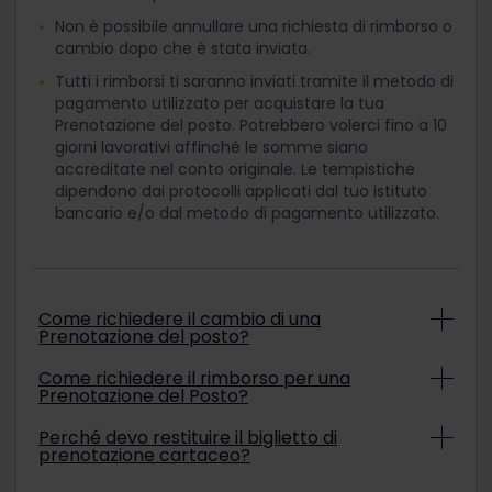
Non è possibile annullare una richiesta di rimborso o
cambio dopo che è stata inviata.
Tutti i rimborsi ti saranno inviati tramite il metodo di
pagamento utilizzato per acquistare la tua
Prenotazione del posto. Potrebbero volerci fino a 10
giorni lavorativi affinché le somme siano
accreditate nel conto originale. Le tempistiche
dipendono dai protocolli applicati dal tuo istituto
bancario e/o dal metodo di pagamento utilizzato.
Come richiedere il cambio di una
Prenotazione del posto?
Se la tua Prenotazione del posto è modificabile, la
Come richiedere il rimborso per una
Prenotazione del Posto?
procedura da seguire è determinata dalla
tipologia della Prenotazione del Posto:
Non seguire questa procedura di rimborso se il
Perché devo restituire il biglietto di
Per i treni
Eurostar
, è necessario accedere al
prenotazione cartaceo?
treno è stato soppresso, o se lo perderai a causa
sito web di Eurostar > poi su Gestisci la
di ritardi. In tal caso è necessario contattare il
I biglietti cartacei sono stampati su carta