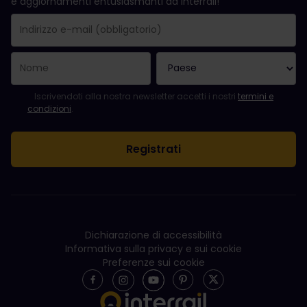
e aggiornamenti entusiasmanti da Interrail!
La registrazione è avvenuta con successo.
Il campo "Indirizzo e-mail" è obbligatorio.
L'indirizzo e-mail non è valido.
Si è verificato un errore durante l'iscrizione alla newsletter. Ripro
Sei già iscritto a questa newsletter!
Per iscriversi alla newsletter, accettare i termini e le condizioni.
Iscrivendoti alla nostra newsletter accetti i nostri
termini e
condizioni
.
Dichiarazione di accessibilità
Informativa sulla privacy e sui cookie
Preferenze sui cookie