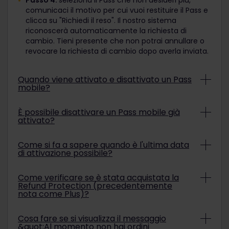
comunicaci il motivo per cui vuoi restituire il Pass e
clicca su "Richiedi il reso". Il nostro sistema
riconoscerà automaticamente la richiesta di
cambio. Tieni presente che non potrai annullare o
revocare la richiesta di cambio dopo averla inviata.
Quando viene attivato e disattivato un Pass
mobile?
Il tuo Pass mobile viene attivato quando viene
È possibile disattivare un Pass mobile già
definito il primo e l'ultimo giorno del Periodo di
attivato?
validità. Il Periodo di validità si considera definito
se la data di inizio e la data di fine vengono
Puoi disattivare il Pass mobile in qualsiasi
Come si fa a sapere quando è l'ultima data
visualizzate alla voce "Periodo di validità" nella
momento prima dell'inizio della data di inizio
di attivazione possibile?
sezione "Il mio pass" dell'app Rail Planner.
scelta. Vai su Il mio pass, tocca i tre puntini in alto
a destra e tocca "Disattiva pass".
Puoi identificare l'ultima data di attivazione
Il Pass mobile non è attivo quando non viene
Come verificare se è stata acquistata la
possibile in due modi:
Refund Protection (precedentemente
attivato.
Se il Periodo di validità è già iniziato, il Pass mobile
nota come Plus)?
Alla voce "Attiva entro la data" nell'e-mail di
non può più essere disattivato.
conferma dell'ordine inviata dopo l'acquisto del
Se hai acquistato la Refund Protection, lo troverai
Pass mobile; oppure
Cosa fare se si visualizza il messaggio
indicato nella "Conferma di pagamento" in PDF
&quot;Al momento non hai ordini