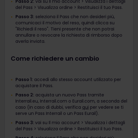
Passo 2:
vai su Il mio account > Visualizza i dettagli
del Pass > Visualizza ordine > Restituisci il tuo Pass.
Passo 3:
seleziona il Pass che non desideri più,
comunicaci il motivo del reso, quindi clicca su
"Richiedi il reso". Tieni presente che non potrai
annullare o revocare la richiesta di rimborso dopo
averla inviata.
Come richiedere un cambio
Passo 1:
accedi allo stesso account utilizzato per
acquistare il Pass.
Passo 2:
acquista un nuovo Pass tramite
Interrail.eu, Interrail.com o Eurail.com, a seconda del
caso (in caso di dubbi, verifica
qui
per vedere se ti
serve un Pass Interrail o un Pass Eurail).
Passo 3:
vai su Il mio account > Visualizza i dettagli
del Pass > Visualizza ordine > Restituisci il tuo Pass.
Passo 4:
seleziona il Pass che non desideri più,