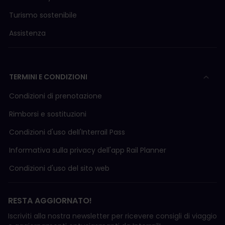
**Nota: sei responsabile dei costi di reso dei
Turismo sostenibile
biglietti cartacei al nostro ufficio. Questi costi non
saranno rimborsati. Se il biglietto cartaceo viene
Assistenza
smarrito, non potremo rimborsarne il prezzo di
acquisto. Per questo motivo, ti suggeriamo di
utilizzare un metodo di spedizione tracciabile.
TERMINI E CONDIZIONI
Condizioni di prenotazione
Rimborsi e sostituzioni
Condizioni d'uso delI'Interrail Pass
Informativa sulla privacy dell'app Rail Planner
Condizioni d'uso del sito web
RESTA AGGIORNATO!
Iscriviti alla nostra newsletter per ricevere consigli di viaggio