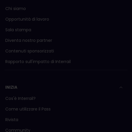
prenotazioni del tuo account.
Chi siamo
Passo 2
: seleziona la Prenotazione del posto
che non vuoi più > fai clic su Rimborso biglietti >
Opportunità di lavoro
segui le istruzioni per ottenere il rimborso.*
Sala stampa
Passo 3
: dopo aver inviato la richiesta,
rispedisci il biglietto cartaceo al nostro ufficio
Diventa nostro partner
entro e non oltre un mese dalla data della
richiesta di rimborso
(ti forniremo un indirizzo
Contenuti sponsorizzati
di restituzione al quale dovrai spedire il biglietto
cartaceo).**
Rapporto sull'impatto di Interrail
Passo 4
: dopo aver ricevuto il biglietto
cartaceo, provvederemo a elaborare il
rimborso nel minor tempo possibile. Se non
INIZIA
riceveremo il biglietto cartaceo inutilizzato, non
saremo in grado di elaborare il rimborso.
Cos'è Interrail?
*Una volta che confermi la tua richiesta di
Come utilizzare il Pass
rimborso, non sarà possibile elaborare alcun
Rivista
ulteriore rimborso in relazione a tale Prenotazione
del posto.
Community