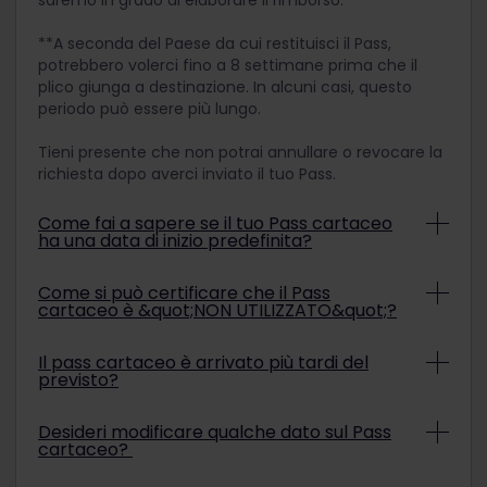
**A seconda del Paese da cui restituisci il Pass,
potrebbero volerci fino a 8 settimane prima che il
plico giunga a destinazione. In alcuni casi, questo
periodo può essere più lungo.
Tieni presente che non potrai annullare o revocare la
richiesta dopo averci inviato il tuo Pass.
Come fai a sapere se il tuo Pass cartaceo
ha una data di inizio predefinita?
Il Pass cartaceo ha una data di inizio predefinita
Come si può certificare che il Pass
se, a destra della scritta "VALID:", è apposta una
cartaceo è &quot;NON UTILIZZATO&quot;?
data. In caso di dubbi, si prega di contattare
l'Assistenza clienti.
Per certificare il mancato utilizzo del Pass
Il pass cartaceo è arrivato più tardi del
cartaceo, devi richiedere a un addetto qualificato
previsto?
in Europa di apporre la dicitura "NON UTILIZZATO"
sul Pass
anteriormente
alla prima data del
Se il Pass cartaceo è stato recapitato
Desideri modificare qualche dato sul Pass
Periodo di validità.
posteriormente alla data di consegna stimata,
cartaceo?
contattare immediatamente l'Assistenza clienti
di Eurail.
Una volta stampato un Pass cartaceo, non è