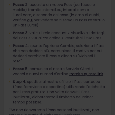
Passo 2:
acquista un nuovo Pass (cartaceo o
mobile) tramite Interrail.eu, Interrail.com o
Eurail.com, a seconda del caso (in caso di dubbi,
verifica
qui
per vedere se ti serve un Pass Interrail o
un Pass Eurail).
Passo 3:
vai su Il mio account > Visualizza i dettagli
del Pass > Visualizza ordine > Restituisci il tuo Pass.
Passo 4:
spunta l'opzione Cambio, seleziona il Pass
che non desideri più, comunicaci il motivo per cui
desideri cambiare il Pass e clicca su "Richiedi il
reso".
Passo 5:
comunica al nostro Servizio Clienti i
vecchi e nuovi numeri d'ordine
tramite questo link
.
Step 4:
spedisci al nostro ufficio il Pass cartaceo
(Pass ferroviario e copertina) utilizzando l'etichetta
per il reso gratuito. Una volta ricevuti i Pass
inutilizzati, elaboreremo il rimborso nel minor
tempo possibile.
*Se non riceveremo i Pass cartacei inutilizzati, non
saremo in grado di elaborare il rimborso.