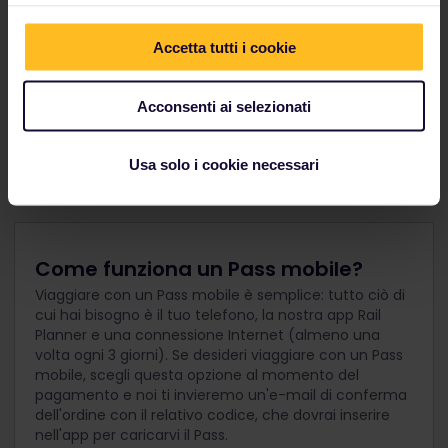
Accetta tutti i cookie
Acconsenti ai selezionati
Usa solo i cookie necessari
Come funziona un Pass mobile?
Viaggiare con un Pass mobile è semplice: tutto ciò di
cui hai bisogno è il tuo telefono, la nostra app Rail
Planner e una connessione Internet (almeno una
volta ogni 3 giorni). Se desideri viaggiare con un Pass
mobile, scegli questa opzione al momento del
pagamento e noi ti invieremo un'e-mail di conferma
dell'ordine con il relativo codice, che dovrai inserire
nell'app per caricarvi il Pass.