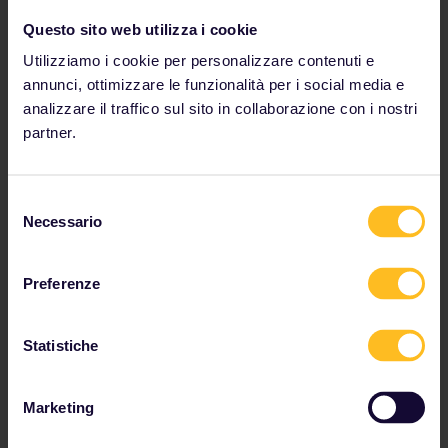
Macedonia del Nord
Questo sito web utilizza i cookie
Norvegia
Utilizziamo i cookie per personalizzare contenuti e
Polonia
annunci, ottimizzare le funzionalità per i social media e
Portogallo
analizzare il traffico sul sito in collaborazione con i nostri
Romania
partner.
Serbia
Slovacchia
Selezione
Necessario
Slovenia
del
consenso
Spagna
Svezia
Preferenze
Svizzera
Turchia
Statistiche
Marketing