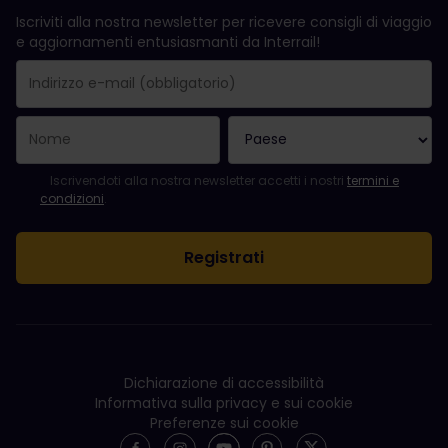
Iscriviti alla nostra newsletter per ricevere consigli di viaggio
e aggiornamenti entusiasmanti da Interrail!
La registrazione è avvenuta con successo.
Il campo "Indirizzo e-mail" è obbligatorio.
L'indirizzo e-mail non è valido.
Si è verificato un errore durante l'iscrizione alla newsletter. Ripro
Sei già iscritto a questa newsletter!
Per iscriversi alla newsletter, accettare i termini e le condizioni.
Iscrivendoti alla nostra newsletter accetti i nostri
termini e
condizioni
.
Dichiarazione di accessibilità
Informativa sulla privacy e sui cookie
Preferenze sui cookie