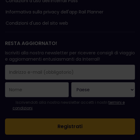
Condizioni d'uso delI'Interrail Pass
Informativa sulla privacy dell'app Rail Planner
Condizioni d'uso del sito web
RESTA AGGIORNATO!
Iscriviti alla nostra newsletter per ricevere consigli di viaggio
e aggiornamenti entusiasmanti da Interrail!
La registrazione è avvenuta con successo.
Il campo "Indirizzo e-mail" è obbligatorio.
L'indirizzo e-mail non è valido.
Si è verificato un errore durante l'iscrizione alla newsletter. Ripro
Sei già iscritto a questa newsletter!
Per iscriversi alla newsletter, accettare i termini e le condizioni.
Iscrivendoti alla nostra newsletter accetti i nostri
termini e
condizioni
.