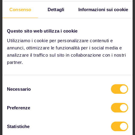
Consenso
Dettagli
Informazioni sui cookie
Posso evitare di prenotare i posti?
In alcuni paesi è abbastanza facile evitare del tutto la
Questo sito web utilizza i cookie
prenotazione del posto. Scopri come e quando puoi
Utilizziamo i cookie per personalizzare contenuti e
farlo.
annunci, ottimizzare le funzionalità per i social media e
analizzare il traffico sul sito in collaborazione con i nostri
partner.
Evitare le prenotazioni
Selezione
Necessario
del
consenso
Preferenze
Statistiche