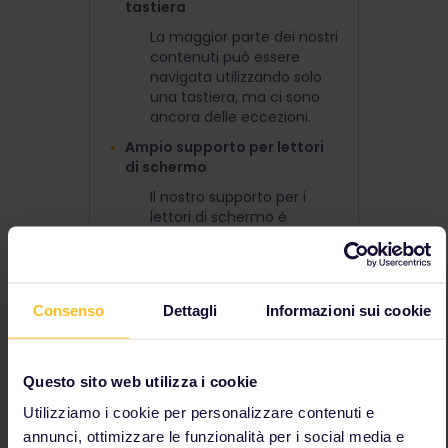
tastiera
La maggior parte dei nostri
contenuti può essere
navigata utilizzando solo
una tastiera, ma ci sono
ancora delle eccezioni.
Ampio supporto per lettori
di schermo
Il nostro supporto per i
lettori di schermo è
minimo e deve essere
ottimizzato.
Molti passaggi per
completare le attività
Consenso
Dettagli
Informazioni sui cookie
Il nostro obiettivo è ridurre
il numero di passaggi e
rendere le attività più
Questo sito web utilizza i cookie
semplici e intuitive.
Utilizziamo i cookie per personalizzare contenuti e
Orientamento dello
annunci, ottimizzare le funzionalità per i social media e
schermo nell'app