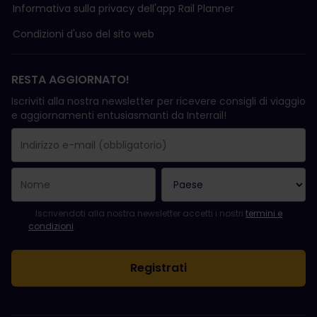
Informativa sulla privacy dell'app Rail Planner
Condizioni d'uso del sito web
RESTA AGGIORNATO!
Iscriviti alla nostra newsletter per ricevere consigli di viaggio
e aggiornamenti entusiasmanti da Interrail!
La registrazione è avvenuta con successo.
Il campo "Indirizzo e-mail" è obbligatorio.
L'indirizzo e-mail non è valido.
Si è verificato un errore durante l'iscrizione alla newsletter. Ripro
Sei già iscritto a questa newsletter!
Per iscriversi alla newsletter, accettare i termini e le condizioni.
Iscrivendoti alla nostra newsletter accetti i nostri
termini e
condizioni
.