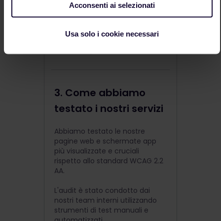
diventare non disponibili
Acconsenti ai selezionati
dopo un breve periodo.
Questo è un limite di
tempo che potrebbe
Usa solo i cookie necessari
essere troppo breve per
completare il tuo ordine.
3. Come abbiamo
testato i nostri servizi
Abbiamo testato le nostre
pagine web e schermate app
più visualizzate e cruciali
rispetto allo standard WCAG 2.2
AA.
L'audit è stato condotto dai
nostri team interni utilizzando
strumenti di test manuali e
automatizzati.