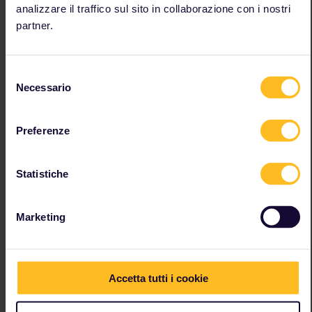
analizzare il traffico sul sito in collaborazione con i nostri
Al momento non è
partner.
possibile ruotare il
dispositivo e utilizzare
l'orientamento orizzontale
Selezione
dello schermo.
Necessario
del
Acquistare un Pass
consenso
L'inserimento delle tue
Preferenze
informazioni personali nel
nostro checkout potrebbe
non funzionare con un
lettore di schermo.
Statistiche
Effettuare prenotazioni
Trovare le prenotazioni e
Marketing
selezionare un'offerta può
essere difficile,
soprattutto con i lettori di
schermo. A causa della
Accetta tutti i cookie
disponibilità limitata, le
offerte potrebbero