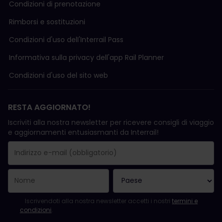
Condizioni di prenotazione
Rimborsi e sostituzioni
Condizioni d'uso delI'Interrail Pass
Informativa sulla privacy dell'app Rail Planner
Condizioni d'uso del sito web
RESTA AGGIORNATO!
Iscriviti alla nostra newsletter per ricevere consigli di viaggio
e aggiornamenti entusiasmanti da Interrail!
La registrazione è avvenuta con successo.
Il campo "Indirizzo e-mail" è obbligatorio.
L'indirizzo e-mail non è valido.
Si è verificato un errore durante l'iscrizione alla newsletter. Ripro
Sei già iscritto a questa newsletter!
Per iscriversi alla newsletter, accettare i termini e le condizioni.
Iscrivendoti alla nostra newsletter accetti i nostri
termini e
condizioni
.