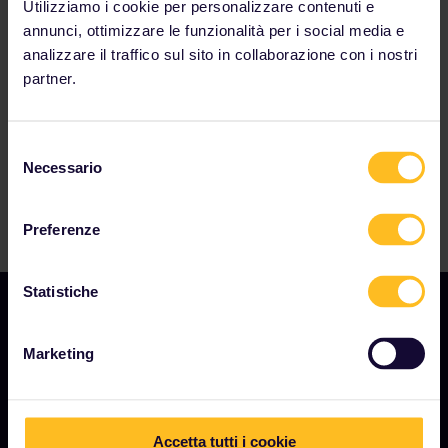
Utilizziamo i cookie per personalizzare contenuti e
I nostri partner includono
annunci, ottimizzare le funzionalità per i social media e
analizzare il traffico sul sito in collaborazione con i nostri
partner.
Selezione
Necessario
del
consenso
Preferenze
Statistiche
Marketing
AZIENDA
Chi siamo
Accetta tutti i cookie
Opportunità di lavoro