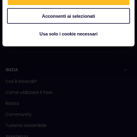
Sala stampa
Acconsenti ai selezionati
Diventa nostro partner
Contenuti sponsorizzati
Usa solo i cookie necessari
Rapporto sull'impatto di Interrail
INIZIA
Cos'è Interrail?
Come utilizzare il Pass
Rivista
Community
Turismo sostenibile
Assistenza