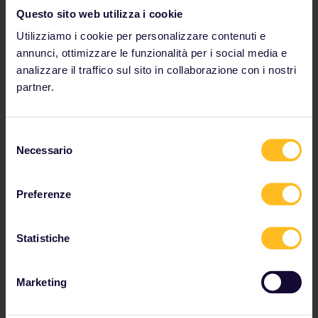
Riduci la tua impronta
Questo sito web utilizza i cookie
Puoi verificare da solo che Interrail è veramente la
Utilizziamo i cookie per personalizzare contenuti e
scelta più ecologica: abbiamo selezionato per te tre
annunci, ottimizzare le funzionalità per i social media e
itinerari popolari di Interrail e abbiamo confrontato
analizzare il traffico sul sito in collaborazione con i nostri
l'impatto ambientale del fare questi viaggi in treno, in
macchina o in aereo.
partner.
Selezione
Auto VS aereo VS treno
Necessario
del
consenso
Preferenze
Statistiche
Marketing