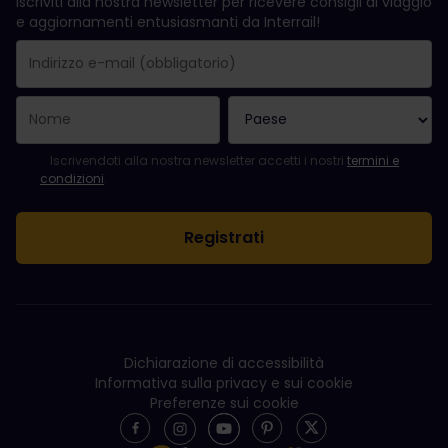
Iscriviti alla nostra newsletter per ricevere consigli di viaggio
e aggiornamenti entusiasmanti da Interrail!
La registrazione è avvenuta con successo.
Il campo "Indirizzo e-mail" è obbligatorio.
L'indirizzo e-mail non è valido.
Si è verificato un errore durante l'iscrizione alla newsletter. Ripro
Sei già iscritto a questa newsletter!
Per iscriversi alla newsletter, accettare i termini e le condizioni.
Iscrivendoti alla nostra newsletter accetti i nostri
termini e
condizioni
.
Dichiarazione di accessibilità
Informativa sulla privacy e sui cookie
Preferenze sui cookie