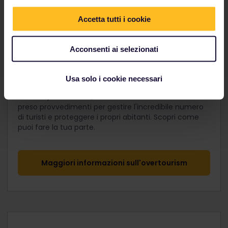
Accetta tutti i cookie
Acconsenti ai selezionati
Evita il turismo di massa
Oggigiorno, molte città europee soffrono del
Usa solo i cookie necessari
fenomeno dell'overtourism (sovraffollamento
turistico). Barcellona, Venezia e Amsterdam hanno
preso provvedimenti per gestire l'incredibile numero
di turisti e proteggere i propri abitanti. Scopri come
puoi fare la tua parte.
Maggiori informazioni sull'overtourism