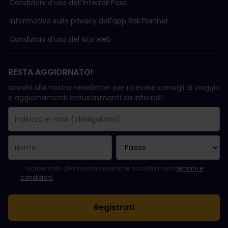
Condizioni d'uso delI'Interrail Pass
Informativa sulla privacy dell'app Rail Planner
Condizioni d'uso del sito web
RESTA AGGIORNATO!
Iscriviti alla nostra newsletter per ricevere consigli di viaggio
e aggiornamenti entusiasmanti da Interrail!
La registrazione è avvenuta con successo.
Il campo "Indirizzo e-mail" è obbligatorio.
L'indirizzo e-mail non è valido.
Si è verificato un errore durante l'iscrizione alla newsletter. Ripro
Sei già iscritto a questa newsletter!
Per iscriversi alla newsletter, accettare i termini e le condizioni.
Iscrivendoti alla nostra newsletter accetti i nostri
termini e
condizioni
.