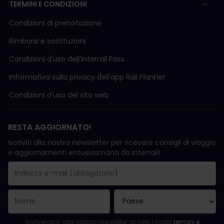
TERMINI E CONDIZIONI
Condizioni di prenotazione
Rimborsi e sostituzioni
Condizioni d'uso delI'Interrail Pass
Informativa sulla privacy dell'app Rail Planner
Condizioni d'uso del sito web
RESTA AGGIORNATO!
Iscriviti alla nostra newsletter per ricevere consigli di viaggio
e aggiornamenti entusiasmanti da Interrail!
La registrazione è avvenuta con successo.
Il campo "Indirizzo e-mail" è obbligatorio.
L'indirizzo e-mail non è valido.
Si è verificato un errore durante l'iscrizione alla newsletter. Ripro
Sei già iscritto a questa newsletter!
Per iscriversi alla newsletter, accettare i termini e le condizioni.
Iscrivendoti alla nostra newsletter accetti i nostri
termini e