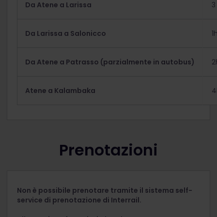
Da Atene a Larissa
3
Da Larissa a Salonicco
1
Da Atene a Patrasso (parzialmente in autobus)
2
Atene a Kalambaka
4
Prenotazioni
Non è possibile prenotare tramite il sistema self-
service di prenotazione di Interrail.