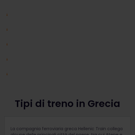
Tipi di treno in Grecia
La compagnia ferroviaria greca Hellenic Train collega
alcune delle principali città del paese, tra cui Atene e