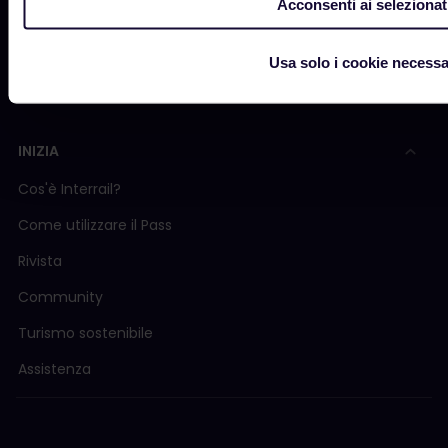
Acconsenti ai selezionat
Contenuti sponsorizzati
Usa solo i cookie necessa
Rapporto sull'impatto di Interrail
INIZIA
Cos'è Interrail?
Come utilizzare il Pass
Rivista
Community
Turismo sostenibile
Assistenza