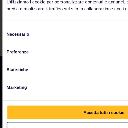
Utilizziamo i cookie per personalizzare contenuti e annunci, ot
media e analizzare il traffico sul sito in collaborazione con i n
Selezione
Necessario
del
consenso
Preferenze
Statistiche
AZIENDA
Marketing
Chi siamo
Opportunità di lavoro
Accetta tutti i cookie
Sala stampa
Diventa nostro partner