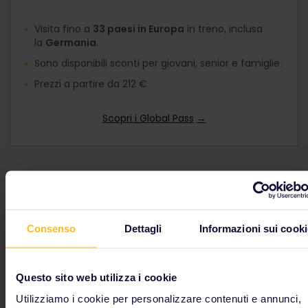
Visita fino a
33 paesi in Europa
in treno, inclusa
la
Germania
.
Sono disponibili sconti per giovani, senior e famiglie.
Prezzi a partire da 212 €
Scopri i Global Pass
→
Consigli e suggerimenti
per la Germania
Consenso
Dettagli
Informazioni sui cooki
Le principali stazioni ferroviarie
Questo sito web utilizza i cookie
tedesche
Utilizziamo i cookie per personalizzare contenuti e annunci,