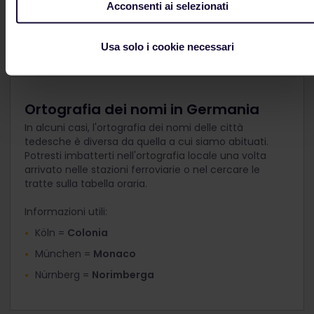
Acconsenti ai selezionati
con disabilità
Usa solo i cookie necessari
Ortografia dei nomi in Germania
In alcuni casi, l'ortografia dei nomi delle città
tedesche è diversa da quella a cui siamo abituati.
Potresti imbatterti nell'ortografia locale una volta
arrivato nelle stazioni ferroviarie o nel cercare le
tratte sulla tabella oraria.
Informazioni utili:
Köln =
Colonia
München =
Monaco
Nürnberg =
Norimberga