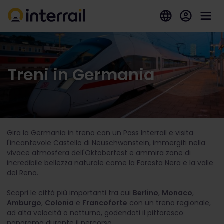
Treni in Germania
Gira la Germania in treno con un Pass Interrail e visita
l'incantevole Castello di Neuschwanstein, immergiti nella
vivace atmosfera dell'Oktoberfest e ammira zone di
incredibile bellezza naturale come la Foresta Nera e la valle
del Reno.
Scopri le città più importanti tra cui
Berlino
,
Monaco
,
Amburgo
,
Colonia
e
Francoforte
con un treno regionale,
ad alta velocità o notturno, godendoti il pittoresco
panorama durante il percorso.