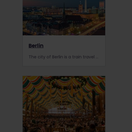
Berlin
The city of Berlin is a train travel wonderland mixed with history, culture and extraordinary landmarks. With the Interrail Pass, you can travel to the city of Berlin by train and see what Berlin has to offer. Don't miss out! Book your train ticket now #interrailberlin