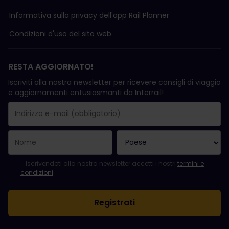
Informativa sulla privacy dell'app Rail Planner
Condizioni d'uso del sito web
RESTA AGGIORNATO!
Iscriviti alla nostra newsletter per ricevere consigli di viaggio
e aggiornamenti entusiasmanti da Interrail!
La registrazione è avvenuta con successo.
Il campo "Indirizzo e-mail" è obbligatorio.
L'indirizzo e-mail non è valido.
Si è verificato un errore durante l'iscrizione alla newsletter. Ripro
Sei già iscritto a questa newsletter!
Per iscriversi alla newsletter, accettare i termini e le condizioni.
Iscrivendoti alla nostra newsletter accetti i nostri
termini e
condizioni
.