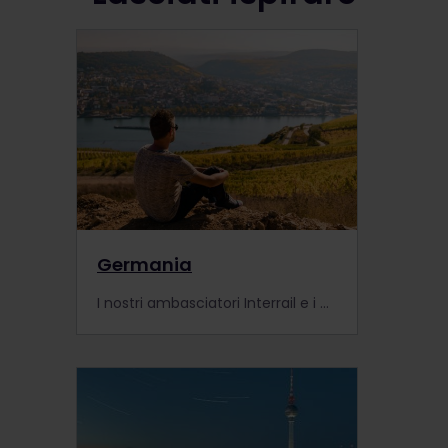
Germania
I nostri ambasciatori Interrail e i membri della community tedeschi condividono le loro destinazioni preferite e i luoghi secreti scoperti durante i viaggi nel loro paese d'origine.