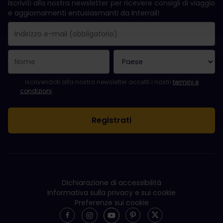
Iscriviti alla nostra newsletter per ricevere consigli di viaggio
e aggiornamenti entusiasmanti da Interrail!
La registrazione è avvenuta con successo.
Il campo "Indirizzo e-mail" è obbligatorio.
L'indirizzo e-mail non è valido.
Si è verificato un errore durante l'iscrizione alla newsletter. Ripro
Sei già iscritto a questa newsletter!
Per iscriversi alla newsletter, accettare i termini e le condizioni.
Iscrivendoti alla nostra newsletter accetti i nostri
termini e
condizioni
.
Dichiarazione di accessibilità
Informativa sulla privacy e sui cookie
Preferenze sui cookie