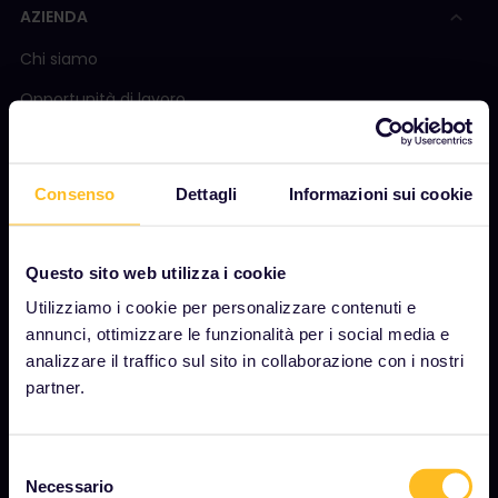
AZIENDA
Chi siamo
Opportunità di lavoro
Sala stampa
Diventa nostro partner
Consenso
Dettagli
Informazioni sui cookie
Contenuti sponsorizzati
Rapporto sull'impatto di Interrail
Questo sito web utilizza i cookie
Utilizziamo i cookie per personalizzare contenuti e
annunci, ottimizzare le funzionalità per i social media e
INIZIA
analizzare il traffico sul sito in collaborazione con i nostri
partner.
Cos'è Interrail?
Come utilizzare il Pass
Selezione
Rivista
Necessario
del