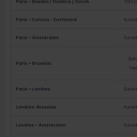
París – Basilea / Ginebra / Zúrich
TGV L
París - Colonia - Dortmund
Eurost
París – Ámsterdam
Eurost
Eur
París – Bruselas
Tre
París – Londres
Eurost
Londres–Bruselas
Eurost
Londres – Ámsterdam
Eurost