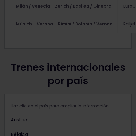
Milán / Venecia – Zúrich / Basilea / Ginebra
EuroC
Múnich – Verona – Rímini / Bolonia / Verona
Railje
Trenes internacionales
por país
Haz clic en el país para ampliar la información.
Austria
Railjet (RJX)
Bélgica
A Múnich, Budapest, Zúrich, Bratislava, Fráncfort y