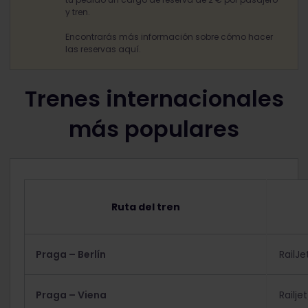
y tren.
Encontrarás más información sobre cómo hacer
las reservas aquí.
Trenes internacionales
más populares
Ruta del tren
Praga – Berlín
RailJe
Praga – Viena
Railje