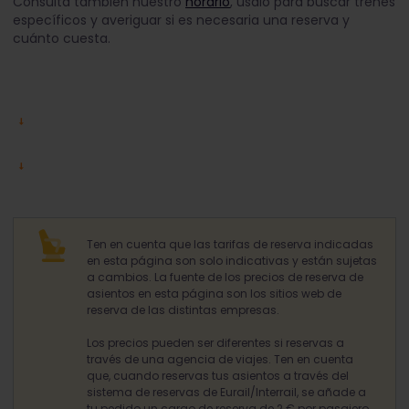
Consulta también nuestro
horario
, úsalo para buscar trenes
específicos y averiguar si es necesaria una reserva y
cuánto cuesta.
Ten en cuenta que las tarifas de reserva indicadas
en esta página son solo indicativas y están sujetas
a cambios. La fuente de los precios de reserva de
asientos en esta página son los sitios web de
reserva de las distintas empresas.
Los precios pueden ser diferentes si reservas a
través de una agencia de viajes. Ten en cuenta
que, cuando reservas tus asientos a través del
sistema de reservas de Eurail/Interrail, se añade a
tu pedido un cargo de reserva de 2 € por pasajero