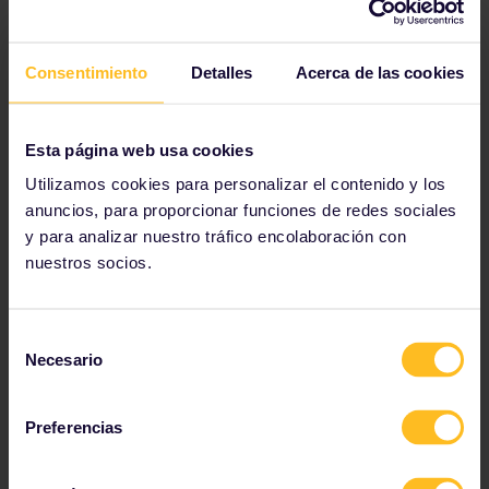
Tu pago es seguro →
Consentimiento
Detalles
Acerca de las cookies
Esta página web usa cookies
Reservas
Utilizamos cookies para personalizar el contenido y los
Para viajar en algunos trenes de Europa, es necesario
anuncios, para proporcionar funciones de redes sociales
reservar tu asiento con antelación. Para obtener más
información acerca de las reservas de trenes,
y para analizar nuestro tráfico encolaboración con
consulta nuestra útil
guía de reservas
.
nuestros socios.
Selección
Necesario
de
Nuestros socios incluyen
consentimiento
Preferencias