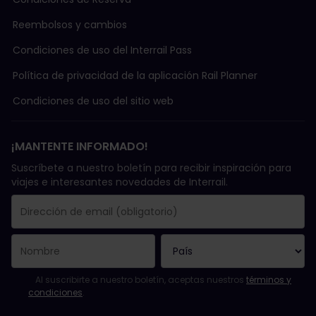
Reembolsos y cambios
Condiciones de uso del Interrail Pass
Política de privacidad de la aplicación Rail Planner
Condiciones de uso del sitio web
¡MANTENTE INFORMADO!
Suscríbete a nuestro boletín para recibir inspiración para
viajes e interesantes novedades de Interrail.
Se suscribió con éxito.
El campo de dirección de email es obligatorio.
La dirección de email no es válida.
Ha habido un fallo al suscribirte al boletín. Vuelve a intentarlo
¡Ya te has suscrito a este boletín!
Acepta los términos y condiciones para suscribirte al boletín in
Al suscribirte a nuestro boletín, aceptas nuestros
términos y
condiciones
.