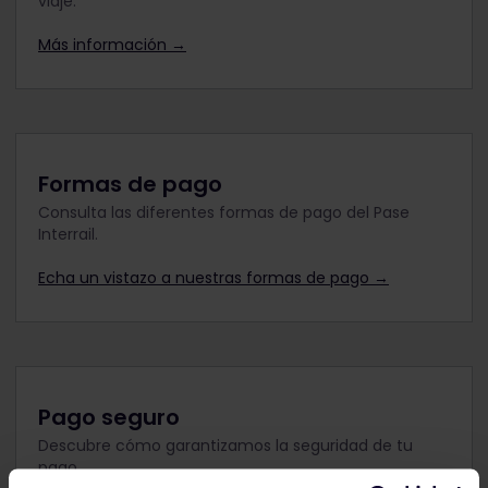
viaje.
Más información →
Formas de pago
Consulta las diferentes formas de pago del Pase
Interrail.
Echa un vistazo a nuestras formas de pago →
Pago seguro
Descubre cómo garantizamos la seguridad de tu
pago.