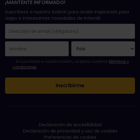
¡MANTENTE INFORMADO!
Suscríbete a nuestro boletín para recibir inspiración para
viajes e interesantes novedades de Interrail.
Se suscribió con éxito.
El campo de dirección de email es obligatorio.
La dirección de email no es válida.
Ha habido un fallo al suscribirte al boletín. Vuelve a intentarlo
¡Ya te has suscrito a este boletín!
Acepta los términos y condiciones para suscribirte al boletín in
Al suscribirte a nuestro boletín, aceptas nuestros
términos y
condiciones
.
Declaración de accesibilidad
Declaración de privacidad y uso de cookies
Preferencias de cookies