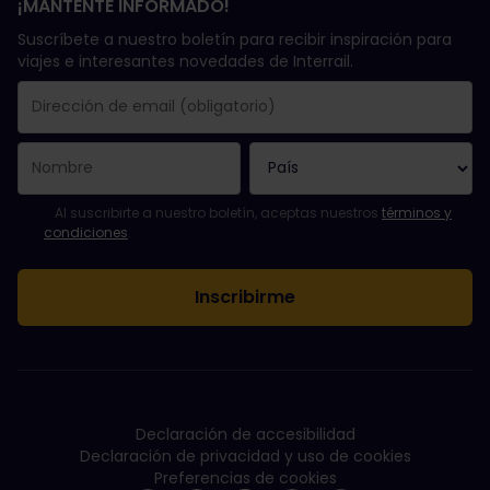
¡MANTENTE INFORMADO!
Suscríbete a nuestro boletín para recibir inspiración para
viajes e interesantes novedades de Interrail.
Se suscribió con éxito.
El campo de dirección de email es obligatorio.
La dirección de email no es válida.
Ha habido un fallo al suscribirte al boletín. Vuelve a intentarlo
¡Ya te has suscrito a este boletín!
Acepta los términos y condiciones para suscribirte al boletín in
Al suscribirte a nuestro boletín, aceptas nuestros
términos y
condiciones
.
Declaración de accesibilidad
Declaración de privacidad y uso de cookies
Preferencias de cookies