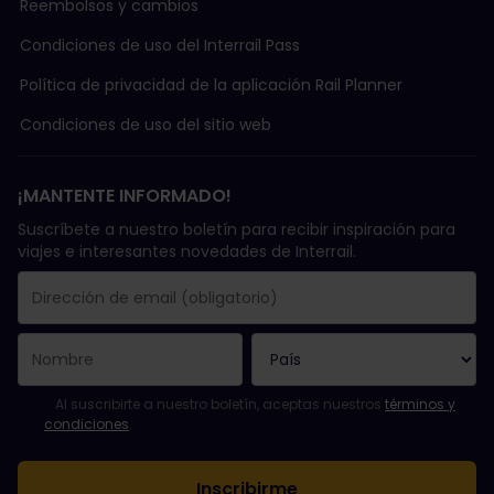
Reembolsos y cambios
Condiciones de uso del Interrail Pass
Política de privacidad de la aplicación Rail Planner
Condiciones de uso del sitio web
¡MANTENTE INFORMADO!
Suscríbete a nuestro boletín para recibir inspiración para
viajes e interesantes novedades de Interrail.
Se suscribió con éxito.
El campo de dirección de email es obligatorio.
La dirección de email no es válida.
Ha habido un fallo al suscribirte al boletín. Vuelve a intentarlo
¡Ya te has suscrito a este boletín!
Acepta los términos y condiciones para suscribirte al boletín in
Al suscribirte a nuestro boletín, aceptas nuestros
términos y
condiciones
.