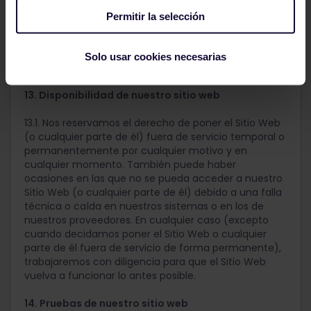
como nuestra aprobación.
Permitir la selección
12.3. Si accedes a un Sitio Web Externo a través de
nuestro Sitio Web, lo haces según las condiciones de
Solo usar cookies necesarias
uso de ese Sitio Web Externo y bajo tu propio riesgo.
13. Disponibilidad de nuestro sitio web
13.1. Nos reservamos el derecho de poner el Sitio Web
(o cualquier parte de él) fuera de servicio temporal o
permanentemente por cualquier motivo y en
cualquier momento. También puede haber
ocasiones en las que no se pueda acceder a nuestro
Sitio Web (o cualquier parte de él) debido a una falla
técnica o caída en nuestros sistemas o en los de
nuestros proveedores. En cualquier caso (excepto
cuando decidamos poner el Sitio Web o cualquier
parte de él fuera de servicio de forma permanente),
trabajaremos con diligencia para que el Sitio Web
vuelva a funcionar lo antes posible.
14. Pruebas de nuestro sitio web