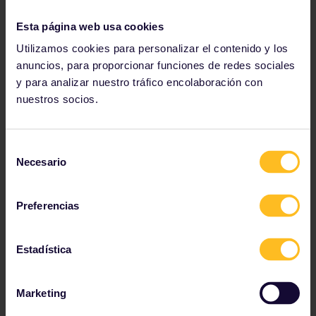
Esta página web usa cookies
Reduce tu huella
Utilizamos cookies para personalizar el contenido y los
anuncios, para proporcionar funciones de redes sociales
Descubre por qué Interrail es la opción más
y para analizar nuestro tráfico encolaboración con
ecológica: hemos seleccionado 3 rutas populares de
Interrail, comparando el impacto ambiental de viajar
nuestros socios.
en tren, en coche y en avión en estas rutas.
Selección
Coche vs. avión vs. tren
Necesario
de
consentimiento
Preferencias
Estadística
Marketing