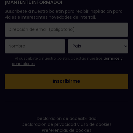
¡MANTENTE INFORMADO!
Suscríbete a nuestro boletín para recibir inspiración para
viajes e interesantes novedades de Interrail.
Se suscribió con éxito.
El campo de dirección de email es obligatorio.
La dirección de email no es válida.
Ha habido un fallo al suscribirte al boletín. Vuelve a intentarlo
¡Ya te has suscrito a este boletín!
Acepta los términos y condiciones para suscribirte al boletín in
Al suscribirte a nuestro boletín, aceptas nuestros
términos y
condiciones
.
Declaración de accesibilidad
Declaración de privacidad y uso de cookies
Preferencias de cookies