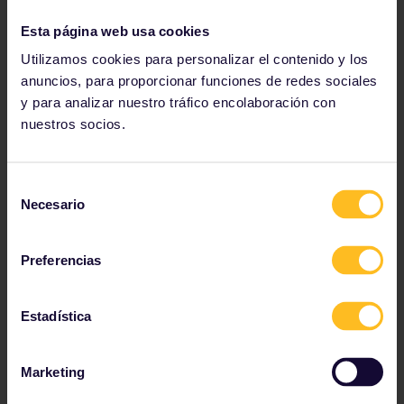
Italia
Lituania
Esta página web usa cookies
República de Macedonia
Utilizamos cookies para personalizar el contenido y los
anuncios, para proporcionar funciones de redes sociales
Noruega
y para analizar nuestro tráfico encolaboración con
Polonia
nuestros socios.
Portugal
Rumanía
Selección
Serbia
Necesario
de
Eslovaquia
consentimiento
Eslovenia
Preferencias
España
Suecia
Estadística
Suiza
Turquía
Marketing