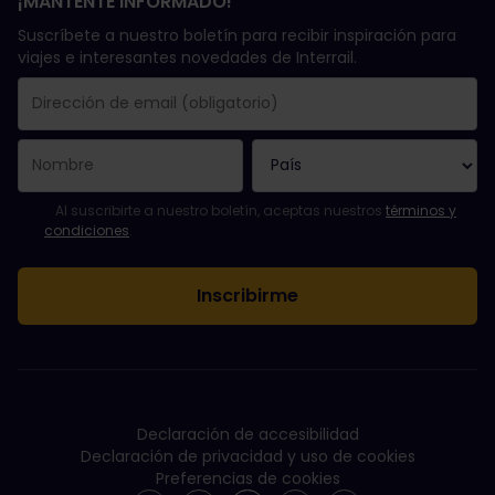
¡MANTENTE INFORMADO!
Suscríbete a nuestro boletín para recibir inspiración para
viajes e interesantes novedades de Interrail.
Se suscribió con éxito.
El campo de dirección de email es obligatorio.
La dirección de email no es válida.
Ha habido un fallo al suscribirte al boletín. Vuelve a intentarlo
¡Ya te has suscrito a este boletín!
Acepta los términos y condiciones para suscribirte al boletín in
Al suscribirte a nuestro boletín, aceptas nuestros
términos y
condiciones
.
Declaración de accesibilidad
Declaración de privacidad y uso de cookies
Preferencias de cookies