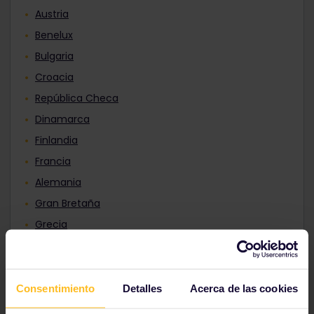
Austria
Benelux
Bulgaria
Croacia
República Checa
Dinamarca
Finlandia
Francia
Alemania
Gran Bretaña
Grecia
Consentimiento
Detalles
Acerca de las cookies
Hungría