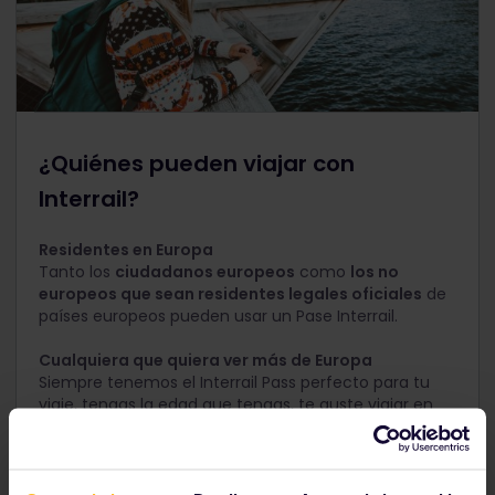
¿Quiénes pueden viajar con
Interrail?
Residentes en Europa
Tanto los
ciudadanos europeos
como
los no
europeos que sean residentes legales oficiales
de
países europeos pueden usar un Pase Interrail.
Cualquiera que quiera ver más de Europa
Siempre tenemos el Interrail Pass perfecto para tu
viaje, tengas la edad que tengas, te guste viajar en
solitario o en grupo, improvisar o viajar con todas las
comodidades.
¿No vives en Europa?
Entonces puedes viajar con el