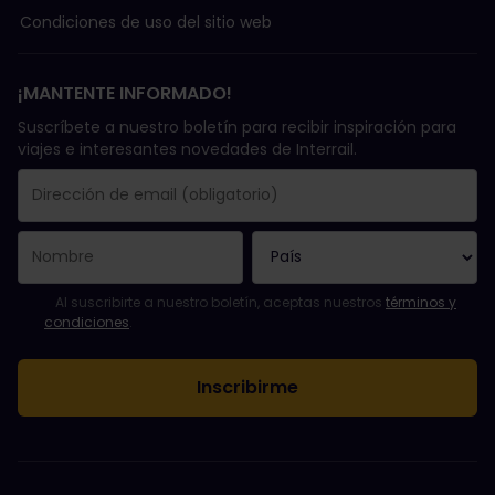
Condiciones de uso del sitio web
¡MANTENTE INFORMADO!
Suscríbete a nuestro boletín para recibir inspiración para
viajes e interesantes novedades de Interrail.
Se suscribió con éxito.
El campo de dirección de email es obligatorio.
La dirección de email no es válida.
Ha habido un fallo al suscribirte al boletín. Vuelve a intentarlo
¡Ya te has suscrito a este boletín!
Acepta los términos y condiciones para suscribirte al boletín in
Al suscribirte a nuestro boletín, aceptas nuestros
términos y
condiciones
.