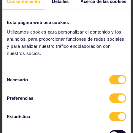
Consentimiento
Detalles
Acerca de las cookies
Pase Eurail
Esta página web usa cookies
Ver ofertas especiales
Utilizamos cookies para personalizar el contenido y los
anuncios, para proporcionar funciones de redes sociales
y para analizar nuestro tráfico encolaboración con
nuestros socios.
Para viajar por 2 o más países
Selección
El
Interrail Global Pass
es perfecto si lo que buscas
Necesario
de
es explorar varios países o no tienes un itinerario
marcado. Viajas a tu propio ritmo.
consentimiento
Preferencias
Precios Standard a partir de
212 €
Estadística
Ver tus opciones