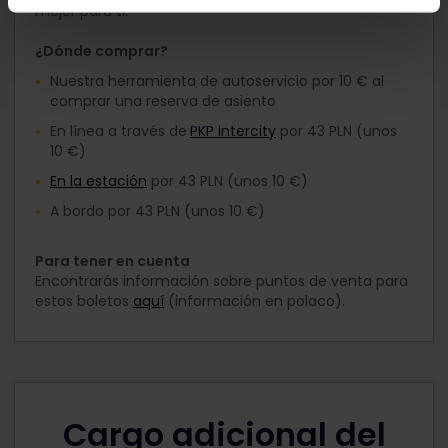
mejor para ti.
¿Dónde comprar?
Nuestra herramienta de autoservicio por 10 € al
comprar una reserva de asiento
En línea a través de
PKP Intercity
por 43 PLN (unos
10 €)
En la estación
por 43 PLN (unos 10 €)
A bordo por 43 PLN (unos 10 €)
Para tener en cuenta
Encontrarás información sobre puntos de venta para
estos boletos
aquí
(información en polaco).
Cargo adicional del