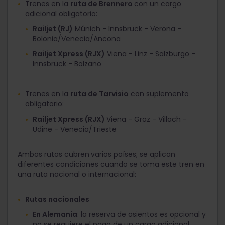
Trenes en la
ruta de Brennero
con un cargo
adicional obligatorio:
Railjet (RJ)
Múnich - Innsbruck - Verona -
Bolonia/Venecia/Ancona
Railjet Xpress (RJX)
Viena - Linz - Salzburgo -
Innsbruck - Bolzano
Trenes en la
ruta de Tarvisio
con suplemento
obligatorio:
Railjet Xpress (RJX)
Viena - Graz - Villach -
Udine - Venecia/Trieste
Ambas rutas cubren
varios países; se aplican
diferentes condiciones cuando se toma este tren en
una ruta nacional o internacional:
Rutas nacionales
En Alemania
: la reserva de asientos es opcional y
no se requiere el pago de un cargo adicional.