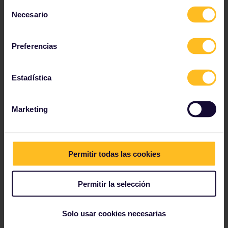
No necesitarás ningún suplemento para
Selección
viajar entre Breda y Róterdam con tu Pase
Necesario
de
Interrail (la ruta completa del IC Direct es:
consentimiento
Breda - Róterdam - Aeropuerto de
Schiphol).
Preferencias
Estadística
EIP en Polonia
Marketing
En Polonia, debes pagar un cargo adicional para viajar
en los trenes EIP además de la tarifa de reserva de
asientos que es obligatoria.
Permitir todas las cookies
Costo del cargo adicional
43 PLN (aprox. 10 €): la reserva de asiento está
Permitir la selección
incluida en estos costos.
Hay cuatro formas de pagar el cargo adicional y
hacer la reserva para el EIP, así que echa un vistazo a
Solo usar cookies necesarias
las opciones a continuación para decidir cuál es la