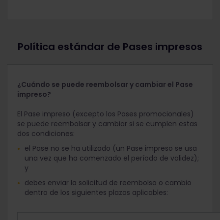
Si no estás seguro, ponte en contacto con el
Primero, comprueba el estado de tu Pase. Si se
Mi Pase de la aplicación Rail Planner (solo se
equipo de Atención al Cliente de Eurail para
ha activado tu Pase, pero la primera fecha de
aplica si el Pase móvil se añadió a la aplicación
obtener ayuda.
viaje es en el futuro, tendrás que desactivarlo
Rail Planner y no se estableció ningún período
antes de solicitar un reembolso o un cambio.
de validez).
Política estándar de Pases impresos
En segundo lugar, comprueba si has iniciado
sesión con la misma cuenta que utilizaste para
comprar el Pase. Si iniciaste sesión con otra
¿Cuándo se puede reembolsar y cambiar el Pase
cuenta, no aparecerá el Pase. A continuación,
impreso?
tendrás que iniciar sesión en la misma cuenta
que utilizaste al comprar el Pase original.
El Pase impreso (excepto los Pases promocionales)
se puede reembolsar y cambiar si se cumplen estas
Si sigues sin ver un pedido que cumpla los
dos condiciones:
requisitos para recibir un reembolso, ponte en
contacto con el equipo de Atención al Cliente de
el Pase no se ha utilizado (un Pase impreso se usa
Eurail.
una vez que ha comenzado el período de validez);
y
debes enviar la solicitud de reembolso o cambio
dentro de los siguientes plazos aplicables: