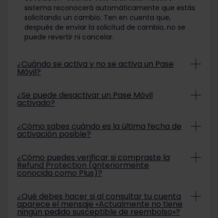
sistema reconocerá automáticamente que estás
solicitando un cambio. Ten en cuenta que,
después de enviar la solicitud de cambio, no se
puede revertir ni cancelar.
¿Cuándo se activa y no se activa un Pase
Móvil?
Tu Pase móvil se activa cuando se definen el
¿Se puede desactivar un Pase Móvil
primer y el último día del periodo de validez. El
activado?
período de validez se define si la fecha de inicio y
la fecha de finalización aparecen en «Período de
Puedes desactivar tu Pase móvil en cualquier
¿Cómo sabes cuándo es la última fecha de
validez» en la sección Mi Pase de la aplicación Rail
momento antes de que comience la fecha de
activación posible?
Planner.
inicio que elegiste. Ve a Mi Pase, haz clic en los
tres puntos en la parte superior derecha y luego
Hay dos modos de identificar la última fecha de
Tu Pase móvil no está activado cuando no se ha
¿Cómo puedes verificar si compraste la
en «Desactivar Pase».
activación posible:
Refund Protection (anteriormente
activado.
conocida como Plus)?
En la opción «Activar antes de la fecha» en el
Si ha comenzado el período de validez, tu Pase
correo electrónico de confirmación del pedido
móvil ya no puede desactivarse.
Si se compró la Refund Protection, aparecerá en
enviado después de la compra del Pase móvil;
¿Qué debes hacer si al consultar tu cuenta
el PDF «Confirmación de pago» adjunto al correo
aparece el mensaje «Actualmente no tiene
o
electrónico de confirmación del pedido.
ningún pedido susceptible de reembolso»?
En la sección «Activar este Pase» en la sección