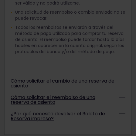
ser válido y no podrá utilizarse.
Una solicitud de reembolso o cambio enviada no se
puede revocar.
Todos los reembolsos se enviarán a través del
método de pago utilizado para comprar tu reserva
de asiento. El reembolso puede tardar hasta 10 días
hábiles en aparecer en la cuenta original, según los
protocolos del banco y/o del método de pago.
Cómo solicitar el cambio de una reserva de
asiento
Si tu reserva se puede cambiar, el proceso para
Cómo solicitar el reembolso de una
reserva de asiento
hacerlo vendrá determinado por tu reserva en
particular:
No sigas este proceso de reembolso si se canceló
¿Por qué necesito devolver el Boleto de
En el caso de los trenes
Eurostar
, visita el sitio
Reserva impreso?
tu tren o si perderás el tren debido a retrasos. En
web de Eurostar > entra en Gestionar reserva y
su lugar, ponte en contacto con nuestro
Servicio
Los billetes impresos se imprimen en papel de
sigue el proceso establecido por Eurostar.
de atención al cliente
.
valor que debe devolverse para que sea