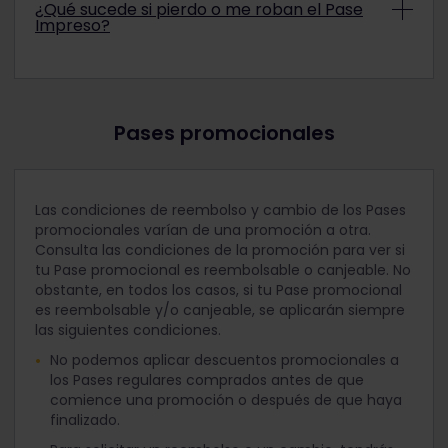
¿Qué sucede si pierdo o me roban el Pase
detalles no se pueden cambiar. Si quieres
Impreso?
modificar cualquier información del Pase
Impreso, deberás solicitar un cambio.
En caso de pérdida o robo de un Pase impreso, no
podrá volver a expedirse (como duplicado) ni
reembolsarse. Se debe comprar un nuevo Pase.
Pases promocionales
Las condiciones de reembolso y cambio de los Pases
promocionales varían de una promoción a otra.
Consulta las condiciones de la promoción para ver si
tu Pase promocional es reembolsable o canjeable. No
obstante, en todos los casos, si tu Pase promocional
es reembolsable y/o canjeable, se aplicarán siempre
las siguientes condiciones.
No podemos aplicar descuentos promocionales a
los Pases regulares comprados antes de que
comience una promoción o después de que haya
finalizado.