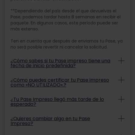
**Dependiendo del país desde el que devuelvas el
Pase, podemos tardar hasta 8 semanas en recibir el
paquete. En algunos casos, este período puede ser
más extenso.
Ten en cuenta que después de enviarnos tu Pase, ya
no será posible revertir ni cancelar la solicitud.
¿Cómo sabes si tu Pase impreso tiene una
fecha de inicio predefinida?
El Pase impreso tiene una fecha de inicio
¿Cómo puedes certificar tu Pase impreso
predefinida si hay una fecha a la derecha de la
como «NO UTILIZADO».?
nota que dice «VÁLIDO:» en el pase de tren
impreso. En caso de duda, ponte en contacto
Para certificar que un Pase impreso no se ha
¿Tu Pase Impreso llegó más tarde de lo
con nuestro equipo de Atención al Cliente para
utilizado, debes solicitar a un funcionario
esperado?
obtener más ayuda.
ferroviario de Europa que lo certifique «NO
UTILIZADO»
antes
de la primera fecha del período
Si tu Pase Impreso llegó después de la fecha de
¿Quieres cambiar algo en tu Pase
de validez.
entrega estimada, no dudes en ponerte en
Impreso?
contacto con el equipo de Atención al Cliente de
Eurail.
Una vez que se ha impreso un Pase Impreso, los