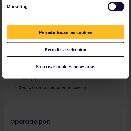
Marketing
Equipaje incluido
Selección de asientos en el momento de la
reserva
Acceso al salón Grand Voyageur (Paris Gare de
Permitir todas las cookies
Lyon)
Comodidad y tranquilidad de la primera clase
Permitir la selección
Toma de corriente individual
Wifi gratis
Solo usar cookies necesarias
Noticias y entretenimiento a través del portal de
TGV Lyria
Servicio de comidas en el asiento
Operado por: