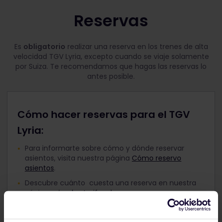
Reservas
Es
obligatorio
realizar una reserva en los trenes de alta
velocidad TGV Lyria, excepto cuando se viaje solamente
por Suiza. Te recomendamos que hagas las reservas lo
antes posible.
Cómo hacer reservas para el TGV
Lyria:
Para informarte sobre cómo y dónde reservar
asientos, visita nuestra página
Cómo reservo
asientos
.
Descubre cuánto cuesta una reserva en nuestra
página sobre
las tarifas de reserva
.