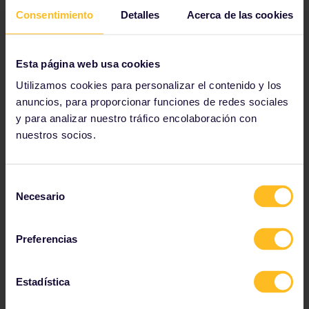
Consentimiento
Detalles
Acerca de las cookies
Un valor agregado para tu viaje
TGV Lyria aúna la excelencia ferroviaria de dos países: la
experiencia francesa en alta velocidad, la precisión suiza y
la hospitalidad orientada al servicio de ambos países.
Esta página web usa cookies
Utilizamos cookies para personalizar el contenido y los
Instalaciones y servicios
anuncios, para proporcionar funciones de redes sociales
y para analizar nuestro tráfico encolaboración con
nuestros socios.
Standard
Selección
Equipaje incluido
Necesario
de
Toma de corriente compartida
consentimiento
Wifi gratis
Preferencias
Noticias y entretenimiento a través del portal de
TGV Lyria
Estadística
Pedidos en línea
Première