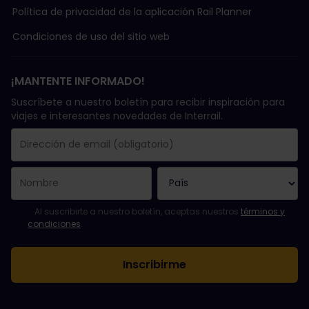
Política de privacidad de la aplicación Rail Planner
Condiciones de uso del sitio web
¡MANTENTE INFORMADO!
Suscríbete a nuestro boletín para recibir inspiración para
viajes e interesantes novedades de Interrail.
Se suscribió con éxito.
El campo de dirección de email es obligatorio.
La dirección de email no es válida.
Ha habido un fallo al suscribirte al boletín. Vuelve a intentarlo
¡Ya te has suscrito a este boletín!
Acepta los términos y condiciones para suscribirte al boletín in
Al suscribirte a nuestro boletín, aceptas nuestros
términos y
condiciones
.